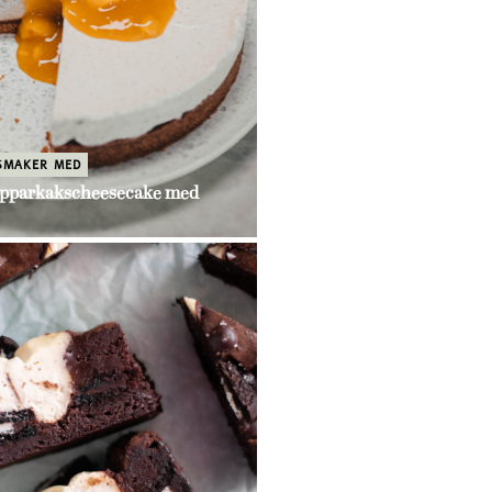
SMAKER MED
epparkakscheesecake med