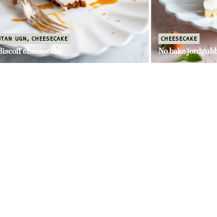
UTAN UGN
,
CHEESECAKE
CHEESECAKE
Biscoff cheesecake
No bake jordgub