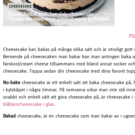
CHEESECAKE
Peanut butter and chocolate cheesecake –
Cheesecake med oreos, jordnötssmör & choklad
Fö
Cheesecake kan bakas på många olika sätt och är otroligt gott
Beroende på cheesecaken man bakar kan man antingen baka av 
färskost/cream cheese tillsammans med bland annat socker och
cheesecake. Toppa sedan din cheesecake med dina favorit topp
No-bake
cheesecake är ett enkelt sätt att baka cheesecake på, h
i kylskåpet i några timmar. På somrarna orkar man inte stå inn
snabbt och enkelt sätt att göra cheesecake på, är cheesecake i 
blåbärscheesecake i glas
.
Bakad
cheesecake, är en cheesecake som man bakar av i ugnen