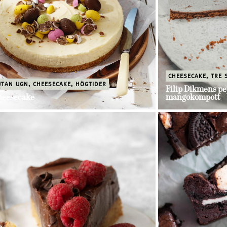
CHEESECAKE
,
TRE 
UTAN UGN
,
CHEESECAKE
,
HÖGTIDER
Filip Dikmens p
heesecake
mangokompott