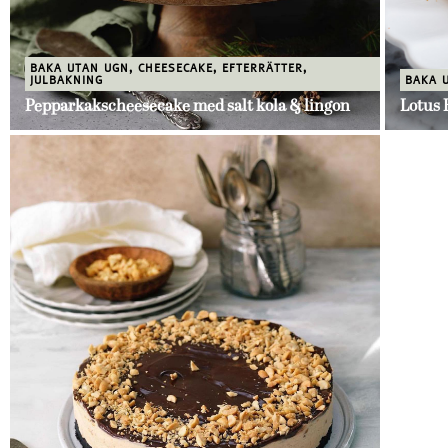
BAKA UTAN UGN
,
CHEESECAKE
,
EFTERRÄTTER
,
JULBAKNING
BAKA 
Pepparkakscheesecake med salt kola & lingon
Lotus 