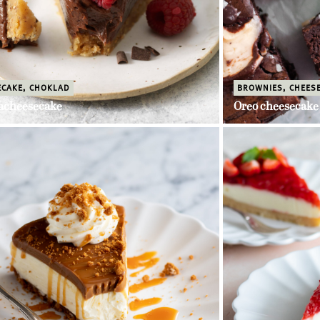
ECAKE
,
CHOKLAD
BROWNIES
,
CHEES
acheesecake
Oreo cheesecake