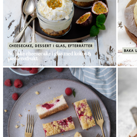
CHEESECAKE
,
DESSERT I GLAS
,
EFTERRÄTTER
BAKA 
No bake cheesecake i glas med kokos &
passionsfrukt
Påskc