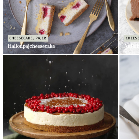
CHEESECAKE
,
PAJER
CHEES
Hallonpajcheesecake
Nutell