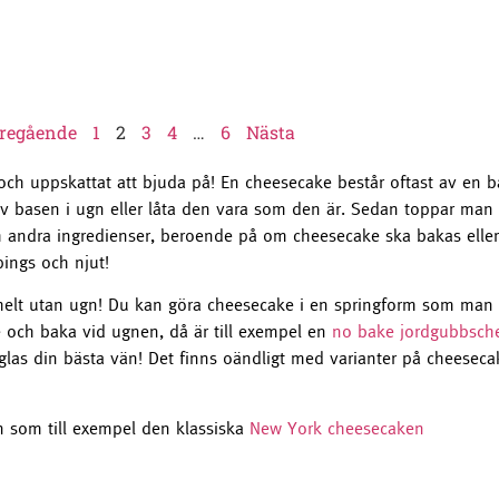
regående
1
2
3
4
…
6
Nästa
 och uppskattat att bjuda på! En cheesecake består oftast av e
basen i ugn eller låta den vara som den är. Sedan toppar man
 andra ingredienser, beroende på om cheesecake ska bakas eller
ings och njut!
elt utan ugn! Du kan göra cheesecake i en springform som man stäl
e och baka vid ugnen, då är till exempel en
no bake jordgubbsch
glas din bästa vän! Det finns oändligt med varianter på cheesecake
 som till exempel den klassiska
New York cheesecaken