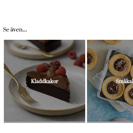
Se även...
Kladdkakor
Småka