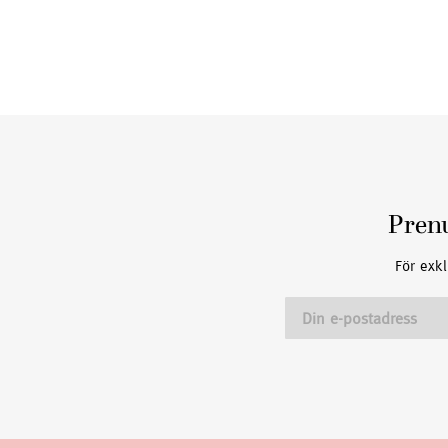
Pren
För exkl