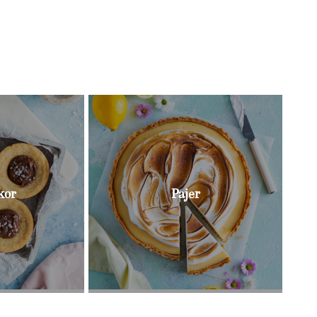
Bull
kor
Pajer