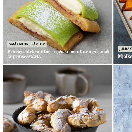
SMÅKAKOR
,
TÅRTOR
JULBA
Prinsesstårtesnittar – sega kolasnittar med smak
av prinsesstårta
Mjölkc