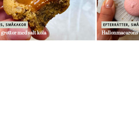
ES
,
SMÅKAKOR
EFTERRÄTTER
,
SMÅ
 grottor med salt kola
Hallonmacarons