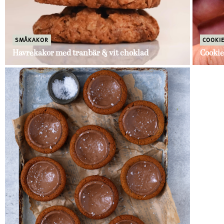
SMÅKAKOR
COOKI
Havrekakor med tranbär & vit choklad
Cookie