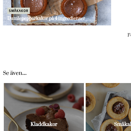
SMÅKAKOR
Dumlepepparkakor på 4 ingredienser
F
Se även...
Kladdkakor
Småka