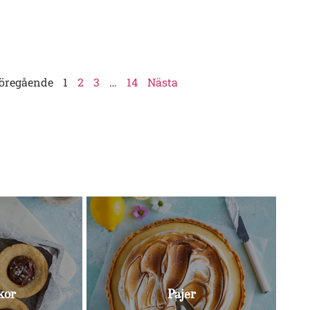
öregående
1
2
3
…
14
Nästa
Bull
kor
Pajer