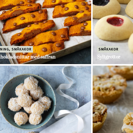
KNING
,
SMÅKAKOR
SMÅKAKOR
hokladsnittar med saffran
Syltgrottor