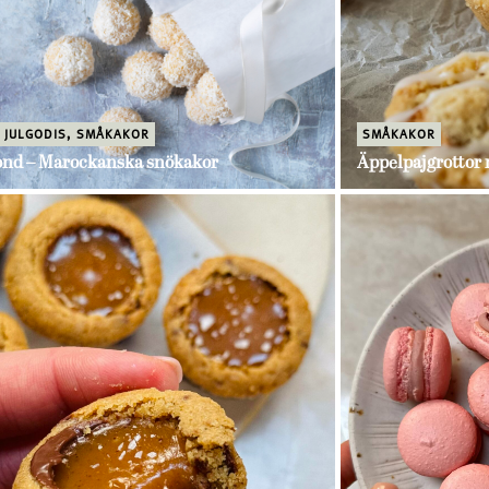
,
JULGODIS
,
SMÅKAKOR
SMÅKAKOR
nd – Marockanska snökakor
Äppelpajgrottor