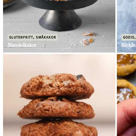
GLUTENFRITT
,
SMÅKAKOR
GODIS
Mandelkakor
Richbo