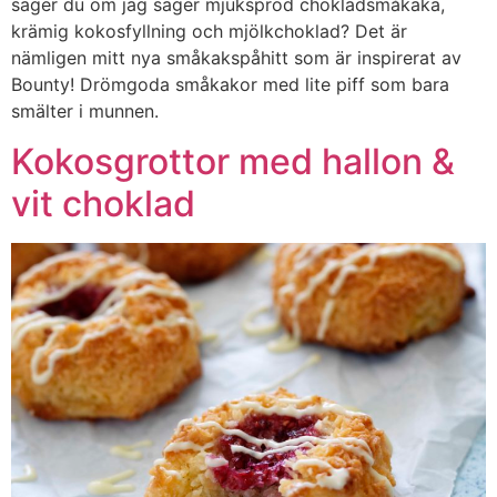
säger du om jag säger mjukspröd chokladsmåkaka,
krämig kokosfyllning och mjölkchoklad? Det är
nämligen mitt nya småkakspåhitt som är inspirerat av
Bounty! Drömgoda småkakor med lite piff som bara
smälter i munnen.
Kokosgrottor med hallon &
vit choklad