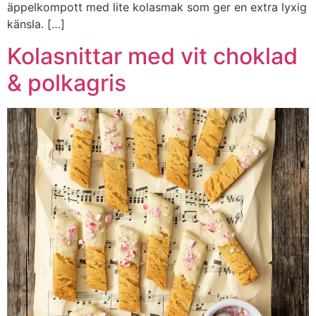
äppelkompott med lite kolasmak som ger en extra lyxig
känsla. […]
Kolasnittar med vit choklad
& polkagris