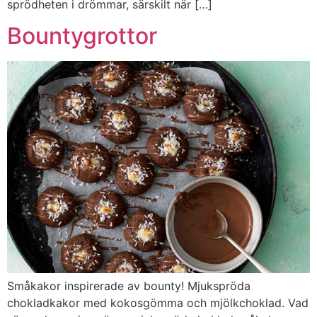
sprödheten i drömmar, särskilt när […]
Bountygrottor
Småkakor inspirerade av bounty! Mjukspröda
chokladkakor med kokosgömma och mjölkchoklad. Vad