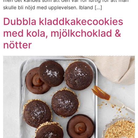
men det kändes som att den var för luftig för att man
skulle bli nöjd med upplevelsen. Ibland […]
Dubbla kladdkakecookies
med kola, mjölkchoklad &
nötter