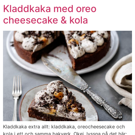
Kladdkaka med oreo
cheesecake & kola
Kladdkaka extra allt: kladdkaka, oreocheesecake och
kola i ett och samma bakverk. Okej, lyssna på det här: