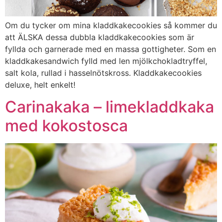
Om du tycker om mina kladdkakecookies så kommer du
att ÄLSKA dessa dubbla kladdkakecookies som är
fyllda och garnerade med en massa gottigheter. Som en
kladdkakesandwich fylld med len mjölkchokladtryffel,
salt kola, rullad i hasselnötskross. Kladdkakecookies
deluxe, helt enkelt!
Carinakaka – limekladdkaka
med kokostosca