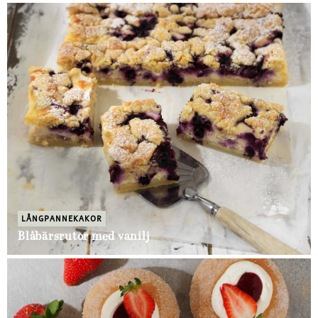
LÅNGPANNEKAKOR
Blåbärsrutor med vanilj