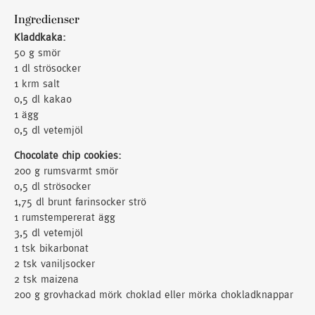
Ingredienser
Kladdkaka:
50 g smör
1 dl strösocker
1 krm salt
0,5 dl kakao
1 ägg
0,5 dl vetemjöl
Chocolate chip cookies:
200 g rumsvarmt smör
0,5 dl strösocker
1,75 dl brunt farinsocker strö
1 rumstempererat ägg
3,5 dl vetemjöl
1 tsk bikarbonat
2 tsk vaniljsocker
2 tsk maizena
200 g grovhackad mörk choklad eller mörka chokladknappar