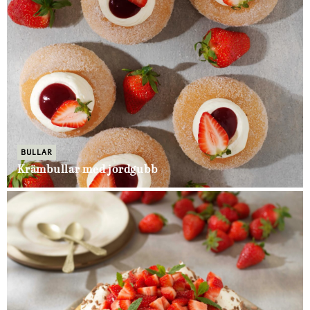
BULLAR
Krämbullar med jordgubb