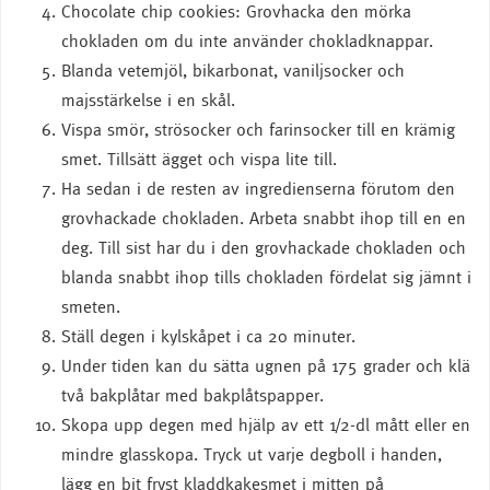
Chocolate chip cookies: Grovhacka den mörka
chokladen om du inte använder chokladknappar.
Blanda vetemjöl, bikarbonat, vaniljsocker och
majsstärkelse i en skål.
Vispa smör, strösocker och farinsocker till en krämig
smet. Tillsätt ägget och vispa lite till.
Ha sedan i de resten av ingredienserna förutom den
grovhackade chokladen. Arbeta snabbt ihop till en en
deg. Till sist har du i den grovhackade chokladen och
blanda snabbt ihop tills chokladen fördelat sig jämnt i
smeten.
Ställ degen i kylskåpet i ca 20 minuter.
Under tiden kan du sätta ugnen på 175 grader och klä
två bakplåtar med bakplåtspapper.
Skopa upp degen med hjälp av ett 1/2-dl mått eller en
mindre glasskopa. Tryck ut varje degboll i handen,
lägg en bit fryst kladdkakesmet i mitten på