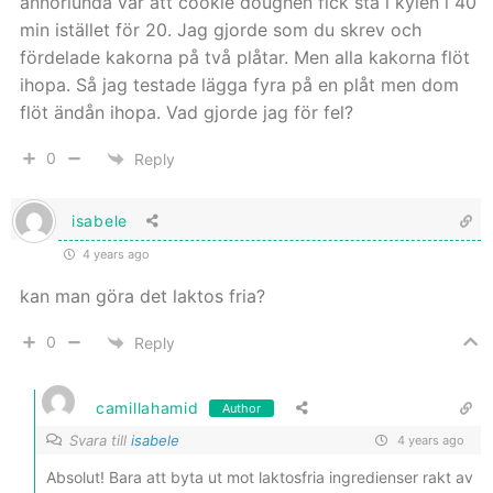
annorlunda var att cookie doughen fick stå i kylen i 40
min istället för 20. Jag gjorde som du skrev och
fördelade kakorna på två plåtar. Men alla kakorna flöt
ihopa. Så jag testade lägga fyra på en plåt men dom
flöt ändån ihopa. Vad gjorde jag för fel?
0
Reply
isabele
4 years ago
kan man göra det laktos fria?
0
Reply
camillahamid
Author
Svara till
isabele
4 years ago
Absolut! Bara att byta ut mot laktosfria ingredienser rakt av