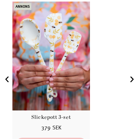
ANNONS
ANN
Slickepott 3-set
Ba
379 SEK