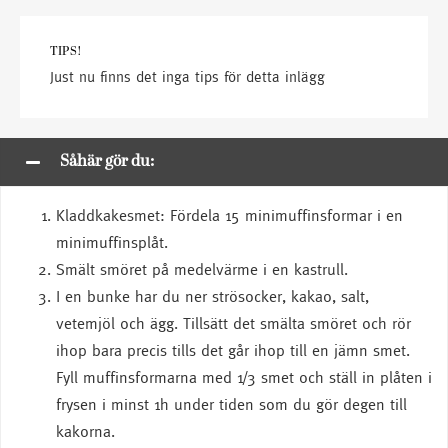
TIPS!
Just nu finns det inga tips för detta inlägg
Såhär gör du:
Kladdkakesmet: Fördela 15 minimuffinsformar i en
minimuffinsplåt.
Smält smöret på medelvärme i en kastrull.
I en bunke har du ner strösocker, kakao, salt,
vetemjöl och ägg. Tillsätt det smälta smöret och rör
ihop bara precis tills det går ihop till en jämn smet.
Fyll muffinsformarna med 1/3 smet och ställ in plåten i
frysen i minst 1h under tiden som du gör degen till
kakorna.