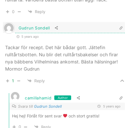
0
Reply
Gudrun Sondell
5 years ago
Tackar för recept. Det här bådar gott. Jättefin
rulltårtsbotten. Nu blir det rulltårtsbakelser och firar
nya bäbbens Vilhelminas ankomst. Bästa hälsningar!
Mormor Gudrun
1
Reply
camillahamid
Author
Svara till
Gudrun Sondell
5 years ago
Hej hej! Förlåt för sent svar
och stort grattis!
0
Reply