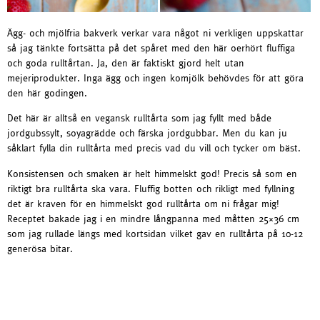
Ägg- och mjölfria bakverk verkar vara något ni verkligen uppskattar
så jag tänkte fortsätta på det spåret med den här oerhört fluffiga
och goda rulltårtan. Ja, den är faktiskt gjord helt utan
mejeriprodukter. Inga ägg och ingen komjölk behövdes för att göra
den här godingen.
Det här är alltså en vegansk rulltårta som jag fyllt med både
jordgubssylt, soyagrädde och färska jordgubbar. Men du kan ju
såklart fylla din rulltårta med precis vad du vill och tycker om bäst.
Konsistensen och smaken är helt himmelskt god! Precis så som en
riktigt bra rulltårta ska vara. Fluffig botten och rikligt med fyllning –
det är kraven för en himmelskt god rulltårta om ni frågar mig!
Receptet bakade jag i en mindre långpanna med måtten 25×36 cm
som jag rullade längs med kortsidan vilket gav en rulltårta på 10-12
generösa bitar.