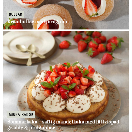
BULLAR
Krämbullar med jordgubb
MJUKA KAKOR
Sommarkaka – saftig mandelkaka med lättvispad
grädde & jordgubbar