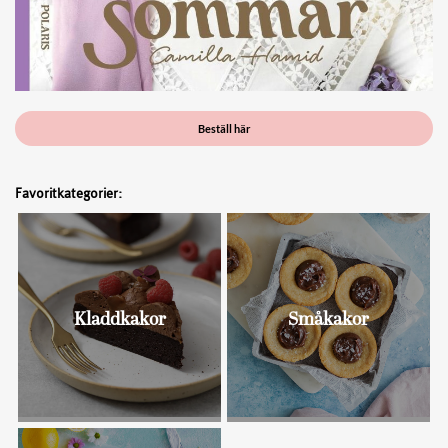
Beställ här
Favoritkategorier:
Kladdkakor
Småkakor