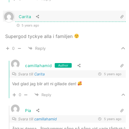
Carita
5 years ago
Supergod tyckye alla i familjen
0
Reply
camillahamid
Author
Svara till
Carita
5 years ago
Vad glad jag blir att ni gillade den!
0
Reply
Pia
Svara till
camillahamid
5 years ago
Älskar denna , återkommer gång på gång vid varje tårtbak:)