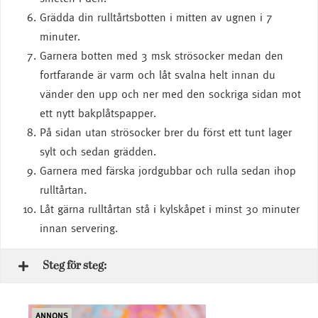
Grädda din rulltårtsbotten i mitten av ugnen i 7
minuter.
Garnera botten med 3 msk strösocker medan den
fortfarande är varm och låt svalna helt innan du
vänder den upp och ner med den sockriga sidan mot
ett nytt bakplåtspapper.
På sidan utan strösocker brer du först ett tunt lager
sylt och sedan grädden.
Garnera med färska jordgubbar och rulla sedan ihop
rulltårtan.
Låt gärna rulltårtan stå i kylskåpet i minst 30 minuter
innan servering.
Steg för steg:
ANNONS
ANN