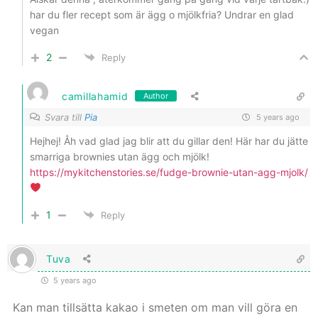
har du fler recept som är ägg o mjölkfria? Undrar en glad
vegan
2
Reply
camillahamid
Author
Svara till
Pia
5 years ago
Hejhej! Åh vad glad jag blir att du gillar den! Här har du jätte
smarriga brownies utan ägg och mjölk!
https://mykitchenstories.se/fudge-brownie-utan-agg-mjolk/
1
Reply
Tuva
5 years ago
Kan man tillsätta kakao i smeten om man vill göra en