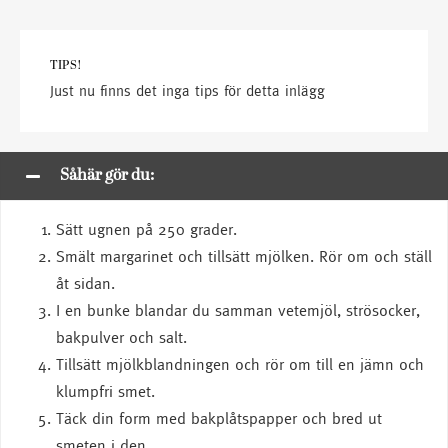
TIPS!
Just nu finns det inga tips för detta inlägg
Såhär gör du:
Sätt ugnen på 250 grader.
Smält margarinet och tillsätt mjölken. Rör om och ställ
åt sidan.
I en bunke blandar du samman vetemjöl, strösocker,
bakpulver och salt.
Tillsätt mjölkblandningen och rör om till en jämn och
klumpfri smet.
Täck din form med bakplåtspapper och bred ut
smeten i den.