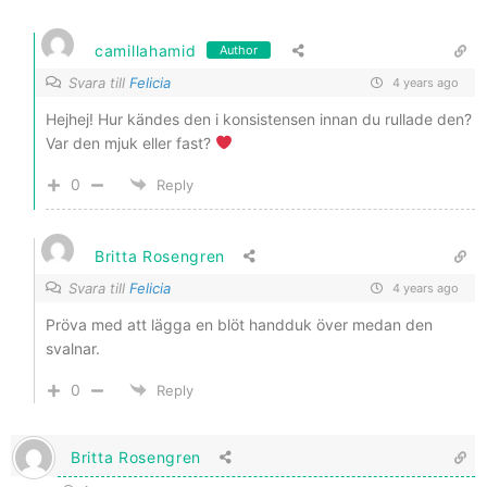
camillahamid
Author
Svara till
Felicia
4 years ago
Hejhej! Hur kändes den i konsistensen innan du rullade den?
Var den mjuk eller fast?
0
Reply
Britta Rosengren
Svara till
Felicia
4 years ago
Pröva med att lägga en blöt handduk över medan den
svalnar.
0
Reply
Britta Rosengren