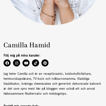
Camilla Hamid
Följ mig på mina kanaler:
Jag heter Camilla och är en receptkreatör, kokboksförfattare,
hemkunskapslärare, TV-kock och tvåbarnsmamma. Kladdiga
kladdkakor, krämiga cheesecakes och generöst dekorerade bakverk
är det som syns mest här på bloggen men också ett och annat
hälsosammare fikalternativ och middagstips.
Beställ min senaste bok: