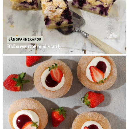
LÅNGPANNEKAKOR
Blåbärsrutor med vanilj