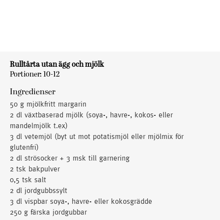
Rulltårta utan ägg och mjölk
Portioner: 10-12
Ingredienser
50 g mjölkfritt margarin
2 dl växtbaserad mjölk (soya-, havre-, kokos- eller
mandelmjölk t.ex)
3 dl vetemjöl (byt ut mot potatismjöl eller mjölmix för
glutenfri)
2 dl strösocker + 3 msk till garnering
2 tsk bakpulver
0,5 tsk salt
2 dl jordgubbssylt
3 dl vispbar soya-, havre- eller kokosgrädde
250 g färska jordgubbar