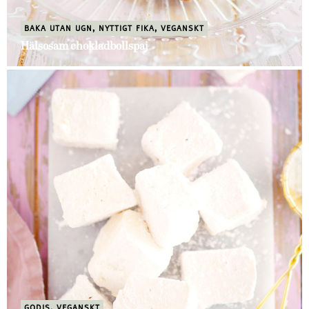
BAKA UTAN UGN
,
NYTTIGT FIKA
,
VEGANSKT
Hälsosam chokladbollspaj
GODIS
,
VEGANSKT