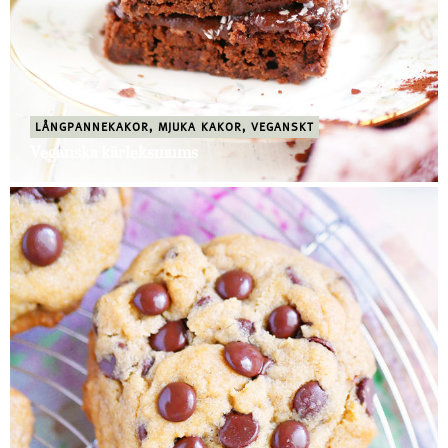
LÅNGPANNEKAKOR
,
MJUKA KAKOR
,
VEGANSKT
Veganska kärleksmums