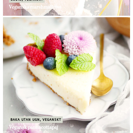
Veganska marshmallows
BAKA UTAN UGN
,
VEGANSKT
Vegansk pannacottapaj