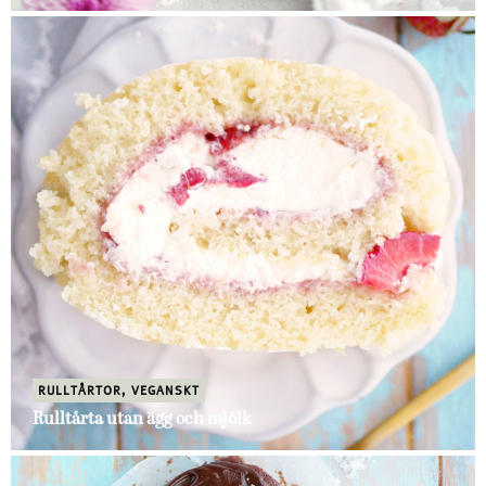
RULLTÅRTOR
,
VEGANSKT
Rulltårta utan ägg och mjölk