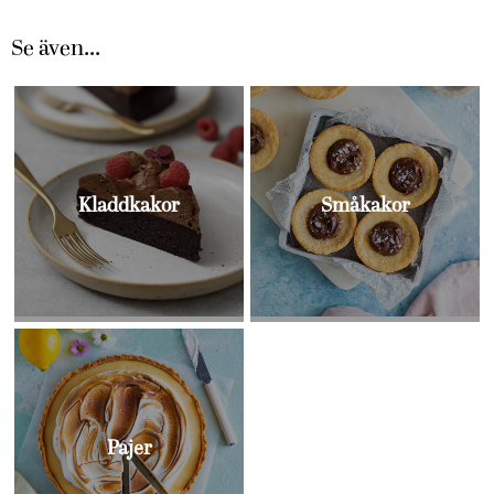
Se även...
Kladdkakor
Småkakor
Bullar
Pajer