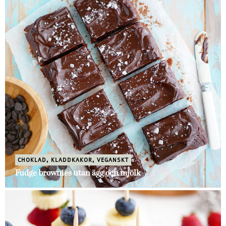
CHOKLAD
,
KLADDKAKOR
,
VEGANSKT
Fudge brownies utan ägg och mjölk