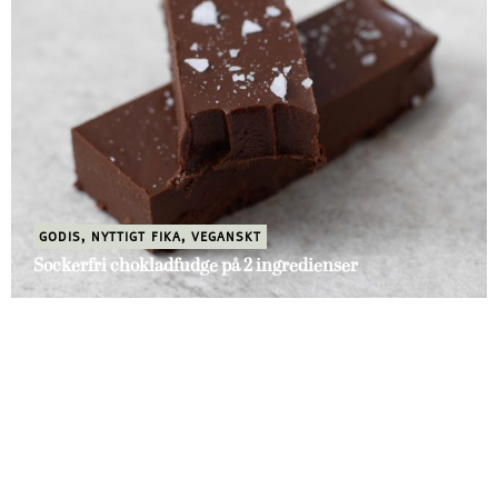
GODIS
,
NYTTIGT FIKA
,
VEGANSKT
Sockerfri chokladfudge på 2 ingredienser