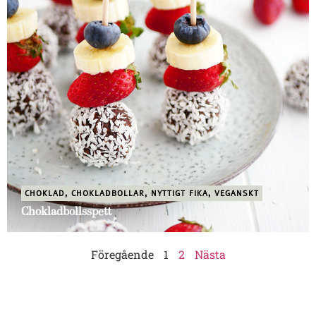
CHOKLAD
,
CHOKLADBOLLAR
,
NYTTIGT FIKA
,
VEGANSKT
Chokladbollsspett
Föregående
1
2
Nästa