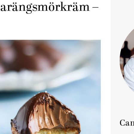
marängsmörkräm –
Cam