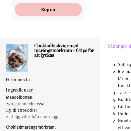
Köp nu
Chokladbiskvier med
Såhär gör d
marängsmörkräm – 6 tips för
att lyckas
Sätt u
Riv ma
får en
Portioner: 15
försik
Ingredienser
Täck e
Mandelbotten:
Grädda
250 g mandelmassa
Låt bo
1,5 dl strösocker
Under
2 st äggvitor från stora ägg
Grovha
Chokladmarängsmörkräm:
ett va