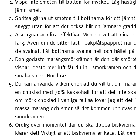
Vispa inte smeten till botten för mycket. Låg hastigh
jämn smet.
Spritsa gärna ut smeten till bottnarna för ett jämnt 
snyggt utan för att det också blir en jämnare grädd
Alla ugnar är olika effektiva. Men du vet att dina bo
färg. Även om de sitter fast i bakplåtspappret när
de svalnat. Låt bottnarna svalna helt och hållet på
Den godaste marängsmörkrämen är den där smöret ha
vispar, desto mer luft får du in i smörkrämen oc
smaka smör. Hur bra?
Du kan använda vilken choklad du vill till din ma
en choklad med 70% kakaohalt för att det inte ska bl
om mörk choklad i vanliga fall så lovar jag att det 
massa maräng och smör så det kommer upplevas me
smörkrämen.
Orolig över momentet där du ska doppa biskvierna 
klarar det! Viktigt är att biskvierna är kalla. Låt 