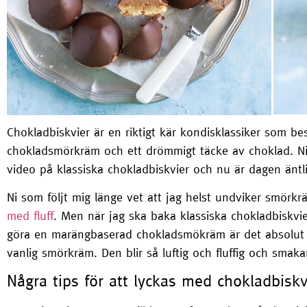
Chokladbiskvier är en riktigt kär kondisklassiker som be
chokladsmörkräm och ett drömmigt täcke av choklad. Ni
video på klassiska chokladbiskvier och nu är dagen äntl
Ni som följt mig länge vet att jag helst undviker smörkr
med fluff
. Men när jag ska baka klassiska chokladbiskv
göra en marängbaserad chokladsmökräm är det absolut 
vanlig smörkräm. Den blir så luftig och fluffig och smaka
Några tips för att lyckas med chokladbiskv