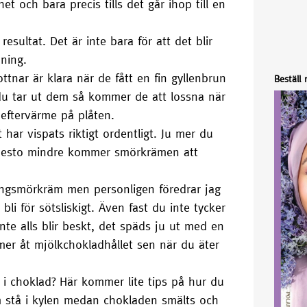
et och bara precis tills det går ihop till en
resultat. Det är inte bara för att det blir
ning.
ttnar är klara när de fått en fin gyllenbrun
Beställ
 du tar ut dem så kommer de att lossna när
 eftervärme på plåten.
r vispats riktigt ordentligt. Ju mer du
h desto mindre kommer smörkrämen att
rängsmörkräm men personligen föredrar jag
i för sötsliskigt. Även fast du inte tycker
inte alls blir beskt, det späds ju ut med en
r åt mjölkchokladhållet sen när du äter
i choklad? Här kommer lite tips på hur du
dem stå i kylen medan chokladen smälts och