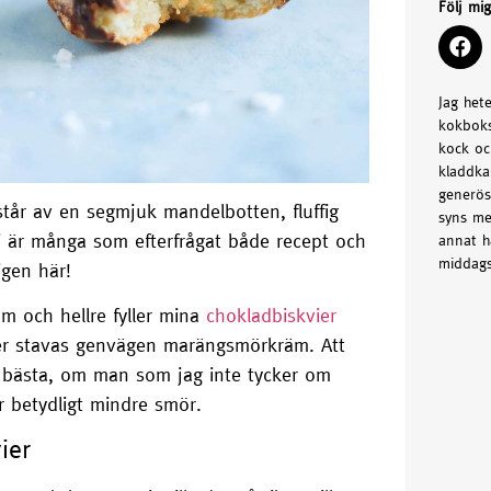
Följ mi
Jag het
kokboks
kock oc
kladdka
generös
står av en segmjuk mandelbotten, fluffig
syns me
 är många som efterfrågat både recept och
annat h
middags
igen här!
äm och hellre fyller mina
chokladbiskvier
ier stavas genvägen marängsmörkräm. Att
bästa, om man som jag inte tycker om
r betydligt mindre smör.
ier