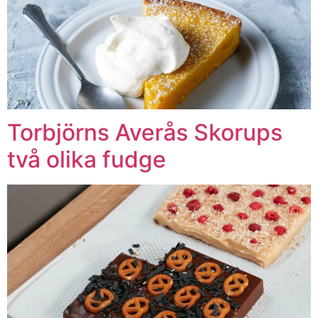
Torbjörns Averås Skorups
två olika fudge