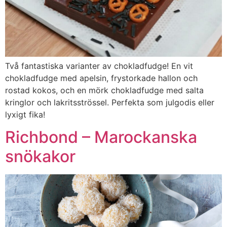
Två fantastiska varianter av chokladfudge! En vit
chokladfudge med apelsin, frystorkade hallon och
rostad kokos, och en mörk chokladfudge med salta
kringlor och lakritsströssel. Perfekta som julgodis eller
lyxigt fika!
Richbond – Marockanska
snökakor