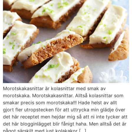
Morotskakasnittar är kolasnittar med smak av
morotskaka. Morotskakasnittar. Alltså kolasnittar som
smakar precis som morotskaka!!! Hade helst av allt
gjort fler utropstecken för att uttrycka min glädje över
det här receptet men hejdar mig så att ni inte tycker att
det här blogginlägget blir fånigt haha. Men alltså det är
något särskilt med just kolakakor […]