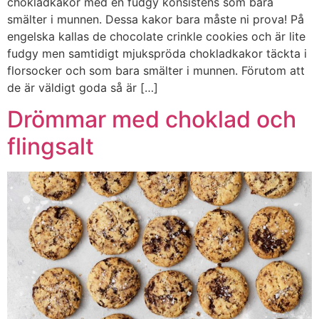
chokladkakor med en fudgy konsistens som bara
smälter i munnen. Dessa kakor bara måste ni prova! På
engelska kallas de chocolate crinkle cookies och är lite
fudgy men samtidigt mjukspröda chokladkakor täckta i
florsocker och som bara smälter i munnen. Förutom att
de är väldigt goda så är […]
Drömmar med choklad och
flingsalt