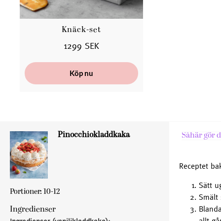
Knäck-set
1299 SEK
Köp nu
Pinocchiokladdkaka
Såhär gör d
Receptet ba
Sätt u
Portioner: 10-12
Smält 
Blanda
Ingredienser
allt g