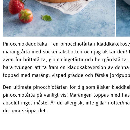
Pinocchiokladdkaka – en pinocchiotårta i kladdkakekosty
marängtårta med sockerkaksbotten och jag älskar den!
även för brittatårta, glömmingetårta och herrgårdstårta. 
bara tvungen att ta fram en kladdkakeversion av denna lj
toppad med maräng, vispad grädde och färska jordgubb
Den ultimata pinocchiotårtan för dig som älskar kladdkak
pinocchiotårta på vanligt vis! Marängen toppas med hass
absolut inget måste. Är du allergisk, inte gillar nötter/
du bara skippa det.