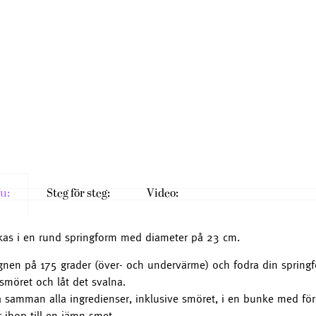
u:
Steg för steg:
Video:
kas i en rund springform med diameter på 23 cm.
gnen på 175 grader (över- och undervärme) och fodra din sprin
smöret och låt det svalna.
 samman alla ingredienser, inklusive smöret, i en bunke med försik
år ihop till en jämn smet.