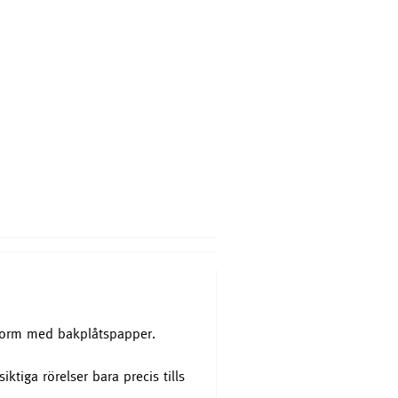
Disktrasa 4-pack i print
199 SEK
Köp nu
gform med bakplåtspapper.
tiga rörelser bara precis tills