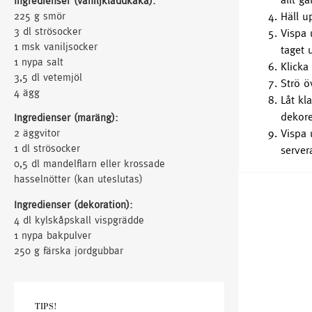
Ingredienser (vaniljkladdkaka):
Häll u
225 g smör
3 dl strösocker
Vispa 
1 msk vaniljsocker
taget 
1 nypa salt
Klicka
3,5 dl vetemjöl
Strö ö
4 ägg
Låt kl
dekore
Ingredienser (maräng):
Vispa 
2 äggvitor
1 dl strösocker
server
0,5 dl mandelflarn eller krossade
hasselnötter (kan uteslutas)
Ingredienser (dekoration):
4 dl kylskåpskall vispgrädde
1 nypa bakpulver
250 g färska jordgubbar
TIPS!