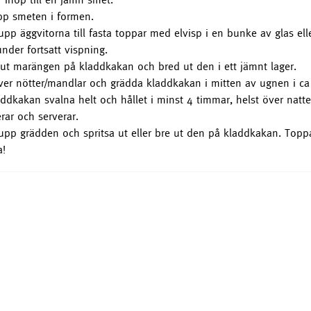
pp smeten i formen.
upp äggvitorna till fasta toppar med elvisp i en bunke av glas eller 
under fortsatt vispning.
 ut marängen på kladdkakan och bred ut den i ett jämnt lager.
ver nötter/mandlar och grädda kladdkakan i mitten av ugnen i ca
addkakan svalna helt och hållet i minst 4 timmar, helst över natt
rar och serverar.
upp grädden och spritsa ut eller bre ut den på kladdkakan. Top
a!