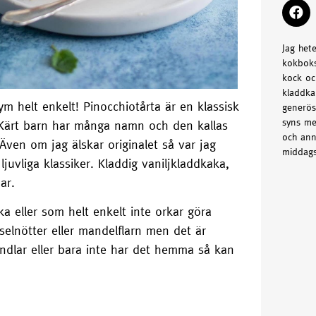
Jag het
kokboks
kock oc
kladdka
m helt enkelt! Pinocchiotårta är en klassisk
generös
syns me
 Kärt barn har många namn och den kallas
och ann
Även om jag älskar originalet så var jag
middags
uvliga klassiker. Kladdig vaniljkladdkaka,
ar.
a eller som helt enkelt inte orkar göra
elnötter eller mandelflarn men det är
mandlar eller bara inte har det hemma så kan