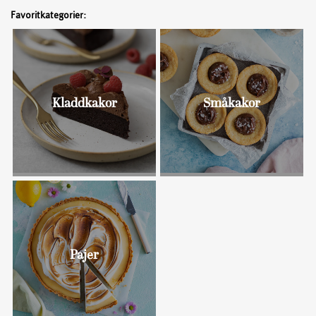
Favoritkategorier:
Kladdkakor
Småkakor
Bullar
Pajer