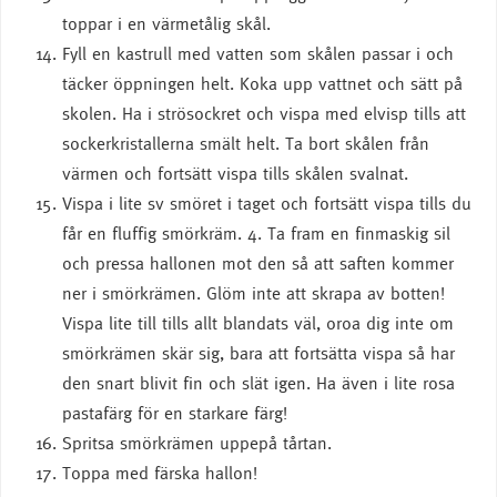
toppar i en värmetålig skål.
Fyll en kastrull med vatten som skålen passar i och
täcker öppningen helt. Koka upp vattnet och sätt på
skolen. Ha i strösockret och vispa med elvisp tills att
sockerkristallerna smält helt. Ta bort skålen från
värmen och fortsätt vispa tills skålen svalnat.
Vispa i lite sv smöret i taget och fortsätt vispa tills du
får en fluffig smörkräm. 4. Ta fram en finmaskig sil
och pressa hallonen mot den så att saften kommer
ner i smörkrämen. Glöm inte att skrapa av botten!
Vispa lite till tills allt blandats väl, oroa dig inte om
smörkrämen skär sig, bara att fortsätta vispa så har
den snart blivit fin och slät igen. Ha även i lite rosa
pastafärg för en starkare färg!
Spritsa smörkrämen uppepå tårtan.
Toppa med färska hallon!