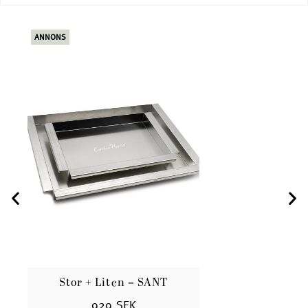
ANNONS
ANN
Stor + Liten = SANT
B
929 SEK