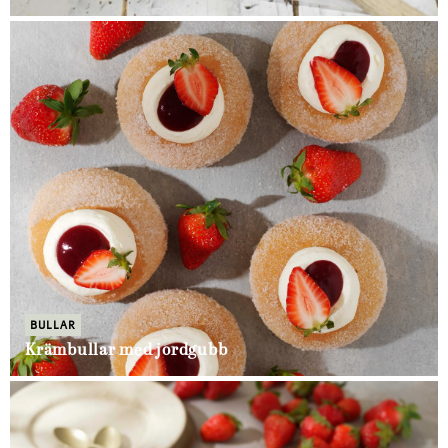
BULLAR
Krämbullar med jordgubb