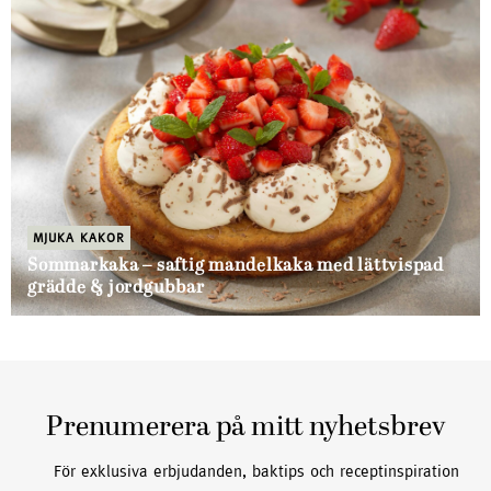
MJUKA KAKOR
Sommarkaka – saftig mandelkaka med lättvispad
grädde & jordgubbar
Prenumerera på mitt nyhetsbrev
För exklusiva erbjudanden, baktips och receptinspiration