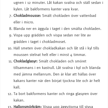
ugnen i 12 minuter. Låt kakan svalna och ställ sedan i
kylen. Låt bakformens kanter vara kvar.
Chokladmousse:
Smält chokladen över vattenbad
eller i micro.
Blanda ner en äggula i taget i den smälta chokladen.
Vispa upp grädden och vispa sedan ner lite av
grädden i taget i chokladmoset.
Häll smeten över chokladkakan och låt stå i kyl tills
moussen stelnat helt eller i minst 4 timmar.
Chokladglasyr:
Smält chokladen och smöret
tillsammans i en kastrull. Låt svalna i kyl och blanda
med jämna mellanrum. Den är klar att hällas över
kakans kanter när den börjat tjockna lite och är helt
kall.
Ta bort bakformens kanter och ringa glasyren över
kakan.
Hallonsmörkräm:
Vispa upp äggvitorna till styva