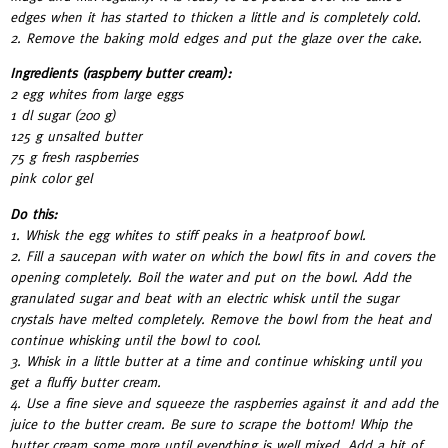
edges when it has started to thicken a little and is completely cold.
2. Remove the baking mold edges and put the glaze over the cake.
Ingredients (raspberry butter cream):
2 egg whites from large eggs
1 dl sugar (200 g)
125 g unsalted butter
75 g fresh raspberries
pink color gel
Do this:
1. Whisk the egg whites to stiff peaks in a heatproof bowl.
2. Fill a saucepan with water on which the bowl fits in and covers the
opening completely. Boil the water and put on the bowl. Add the
granulated sugar and beat with an electric whisk until the sugar
crystals have melted completely. Remove the bowl from the heat and
continue whisking until the bowl to cool.
3. Whisk in a little butter at a time and continue whisking until you
get a fluffy butter cream.
4. Use a fine sieve and squeeze the raspberries against it and add the
juice to the butter cream. Be sure to scrape the bottom! Whip the
butter cream some more until everything is well mixed. Add a bit of