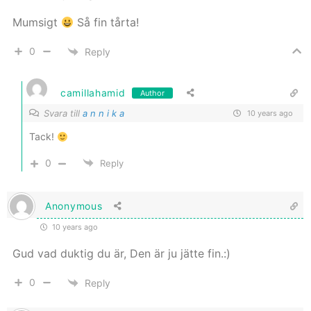
Mumsigt
Så fin tårta!
0
Reply
camillahamid
Author
Svara till
a n n i k a
10 years ago
Tack!
0
Reply
Anonymous
10 years ago
Gud vad duktig du är, Den är ju jätte fin.:)
0
Reply