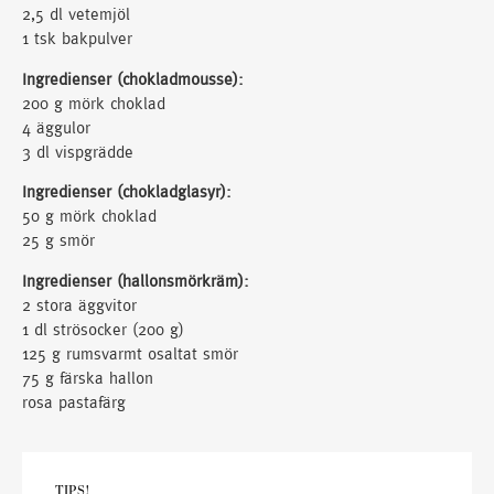
2,5 dl vetemjöl
1 tsk bakpulver
Ingredienser (chokladmousse):
200 g mörk choklad
4 äggulor
3 dl vispgrädde
Ingredienser (chokladglasyr):
50 g mörk choklad
25 g smör
Ingredienser (hallonsmörkräm):
2 stora äggvitor
1 dl strösocker (200 g)
125 g rumsvarmt osaltat smör
75 g färska hallon
rosa pastafärg
TIPS!