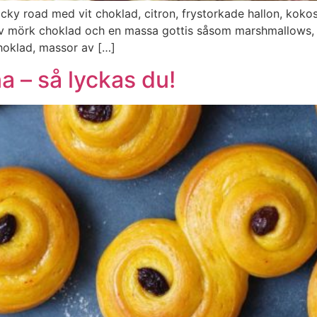
Rocky road med vit choklad, citron, frystorkade hallon, kok
år av mörk choklad och en massa gottis såsom marshmallows,
choklad, massor av […]
a – så lyckas du!