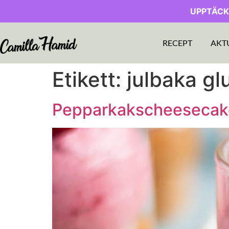
UPPTÄCK
RECEPT
AKT
Etikett:
julbaka glu
Pepparkakscheesecake