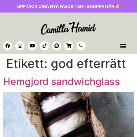
UPPTÄCK DINA NYA FAVORITER - SHOPPA HÄR
Etikett:
god efterrätt
Hemgjord sandwichglass