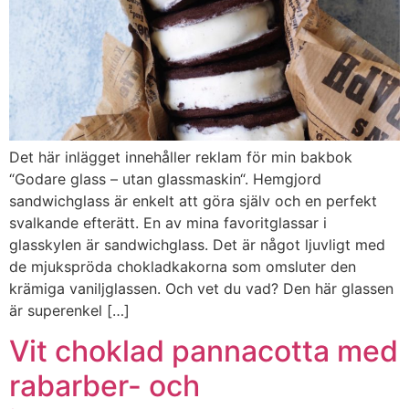
Det här inlägget innehåller reklam för min bakbok
“Godare glass – utan glassmaskin“. Hemgjord
sandwichglass är enkelt att göra själv och en perfekt
svalkande efterätt. En av mina favoritglassar i
glasskylen är sandwichglass. Det är något ljuvligt med
de mjukspröda chokladkakorna som omsluter den
krämiga vaniljglassen. Och vet du vad? Den här glassen
är superenkel […]
Vit choklad pannacotta med
rabarber- och