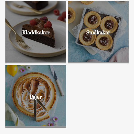
Kladdkakor
Småkakor
Bullar
Pajer