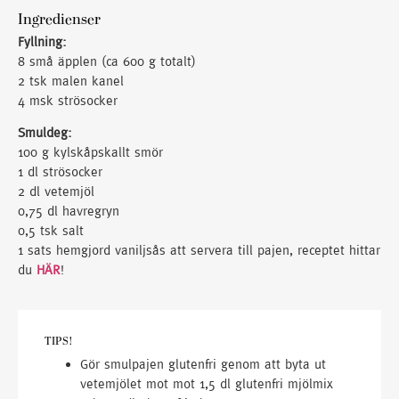
Ingredienser
Fyllning:
8 små äpplen (ca 600 g totalt)
2 tsk malen kanel
4 msk strösocker
Smuldeg:
100 g kylskåpskallt smör
1 dl strösocker
2 dl vetemjöl
0,75 dl havregryn
0,5 tsk salt
1 sats hemgjord vaniljsås att servera till pajen, receptet hittar
du
HÄR
!
TIPS!
Gör smulpajen glutenfri genom att byta ut
vetemjölet mot mot 1,5 dl glutenfri mjölmix