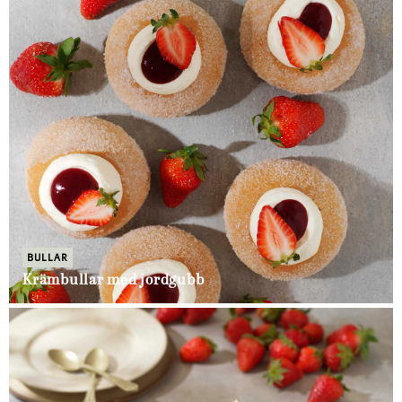
BULLAR
Krämbullar med jordgubb