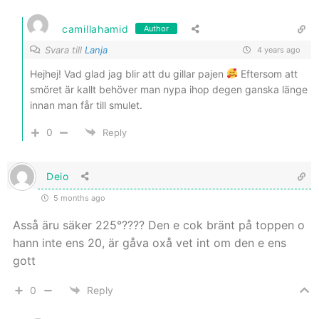
camillahamid
Author
Svara till
Lanja
4 years ago
Hejhej! Vad glad jag blir att du gillar pajen
Eftersom att
smöret är kallt behöver man nypa ihop degen ganska länge
innan man får till smulet.
0
Reply
Deio
5 months ago
Asså äru säker 225°???? Den e cok bränt på toppen o
hann inte ens 20, är gåva oxå vet int om den e ens
gott
0
Reply