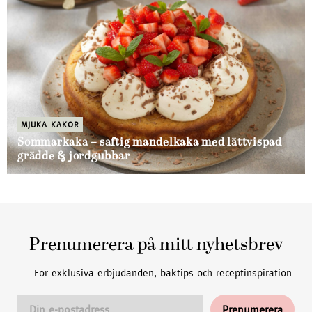
MJUKA KAKOR
Sommarkaka – saftig mandelkaka med lättvispad
grädde & jordgubbar
Prenumerera på mitt nyhetsbrev
För exklusiva erbjudanden, baktips och receptinspiration