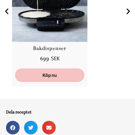
Bakdispenser
Ba
699 SEK
Köp nu
Dela receptet