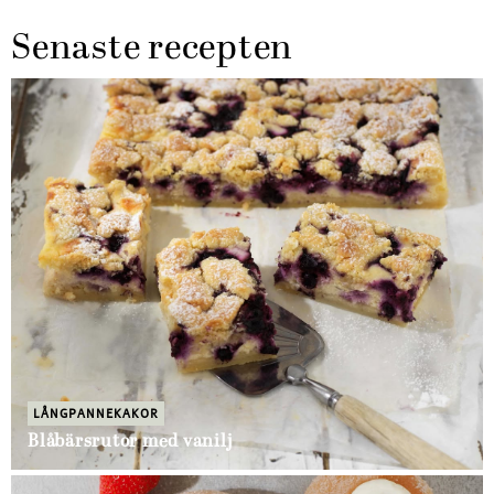
Senaste recepten
LÅNGPANNEKAKOR
Blåbärsrutor med vanilj