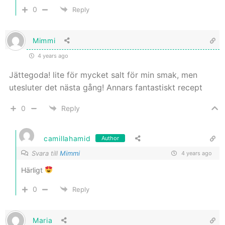
0
Reply
Mimmi
4 years ago
Jättegoda! lite för mycket salt för min smak, men
utesluter det nästa gång! Annars fantastiskt recept
0
Reply
camillahamid
Author
Svara till
Mimmi
4 years ago
Härligt
0
Reply
Maria