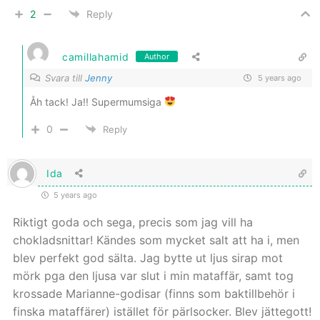
2
Reply
camillahamid
Author
Svara till
Jenny
5 years ago
Åh tack! Ja!! Supermumsiga
0
Reply
Ida
5 years ago
Riktigt goda och sega, precis som jag vill ha
chokladsnittar! Kändes som mycket salt att ha i, men
blev perfekt god sälta. Jag bytte ut ljus sirap mot
mörk pga den ljusa var slut i min mataffär, samt tog
krossade Marianne-godisar (finns som baktillbehör i
finska mataffärer) istället för pärlsocker. Blev jättegott!