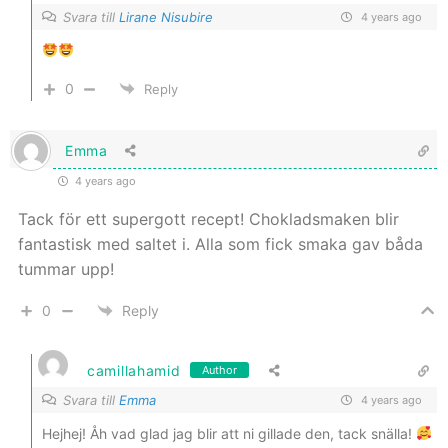
Svara till
Lirane Nisubire
4 years ago
0
Reply
Emma
4 years ago
Tack för ett supergott recept! Chokladsmaken blir
fantastisk med saltet i. Alla som fick smaka gav båda
tummar upp!
0
Reply
camillahamid
Author
Svara till
Emma
4 years ago
Hejhej! Åh vad glad jag blir att ni gillade den, tack snälla!