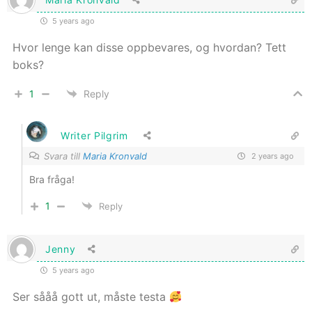
5 years ago
Hvor lenge kan disse oppbevares, og hvordan? Tett
boks?
1
Reply
Writer Pilgrim
Svara till
Maria Kronvald
2 years ago
Bra fråga!
1
Reply
Jenny
5 years ago
Ser sååå gott ut, måste testa