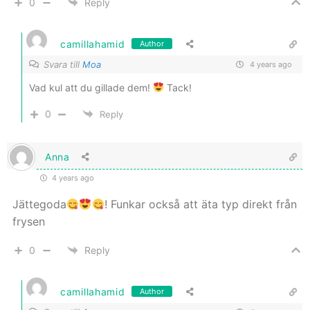
0
Reply
camillahamid
Author
Svara till
Moa
4 years ago
Vad kul att du gillade dem!
Tack!
0
Reply
Anna
4 years ago
Jättegoda
! Funkar också att äta typ direkt från
frysen
0
Reply
camillahamid
Author