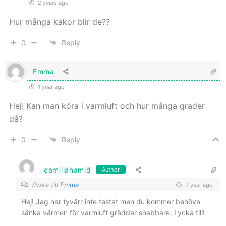
2 years ago
Hur många kakor blir de??
0
Reply
Emma
1 year ago
Hej! Kan man köra i varmluft och hur många grader
då?
0
Reply
camillahamid
Author
Svara till
Emma
1 year ago
Hej! Jag har tyvärr inte testat men du kommer behöva
sänka värmen för varmluft gräddar snabbare. Lycka till!