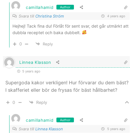
camillahamid
Author
Svara till
Christina Ström
4 years ago
Hejhej! Tack fina du! Förlåt för sent svar, det går utmärkt att
dubbla receptet och baka dubbelt.
0
Reply
Linnea Klasson
5 years ago
Supergoda kakor verkligen! Hur förvarar du dem bäst?
I skafferiet eller bör de frysas för bäst hållbarhet?
0
Reply
camillahamid
Author
Svara till
Linnea Klasson
5 years ago