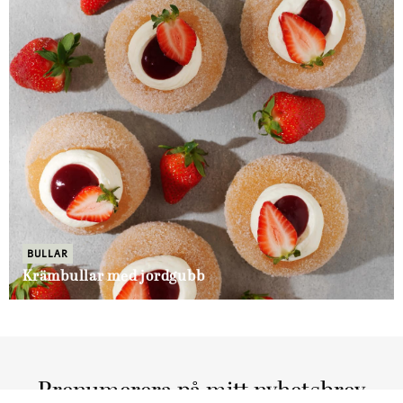
BULLAR
Krämbullar med jordgubb
Prenumerera på mitt nyhetsbrev