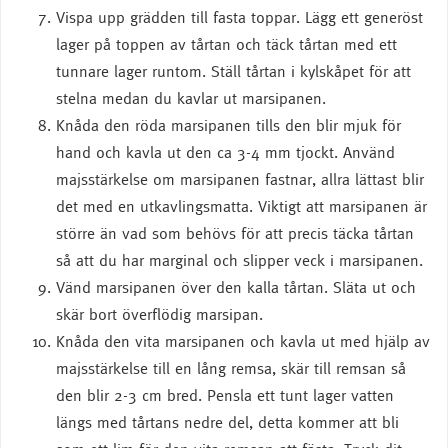
Vispa upp grädden till fasta toppar. Lägg ett generöst
lager på toppen av tårtan och täck tårtan med ett
tunnare lager runtom. Ställ tårtan i kylskåpet för att
stelna medan du kavlar ut marsipanen.
Knåda den röda marsipanen tills den blir mjuk för
hand och kavla ut den ca 3-4 mm tjockt. Använd
majsstärkelse om marsipanen fastnar, allra lättast blir
det med en utkavlingsmatta. Viktigt att marsipanen är
större än vad som behövs för att precis täcka tårtan
så att du har marginal och slipper veck i marsipanen.
Vänd marsipanen över den kalla tårtan. Släta ut och
skär bort överflödig marsipan.
Knåda den vita marsipanen och kavla ut med hjälp av
majsstärkelse till en lång remsa, skär till remsan så
den blir 2-3 cm bred. Pensla ett tunt lager vatten
längs med tårtans nedre del, detta kommer att bli