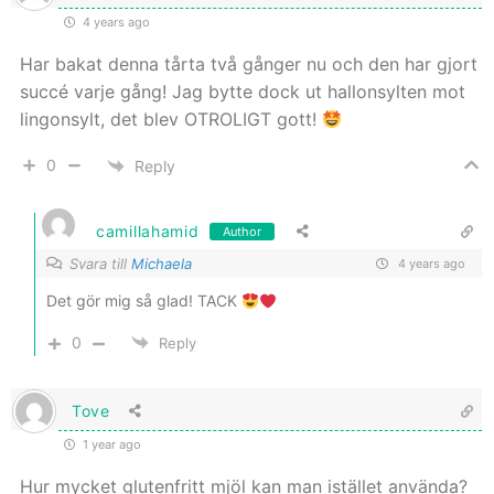
4 years ago
Har bakat denna tårta två gånger nu och den har gjort
succé varje gång! Jag bytte dock ut hallonsylten mot
lingonsylt, det blev OTROLIGT gott!
0
Reply
camillahamid
Author
Svara till
Michaela
4 years ago
Det gör mig så glad! TACK
0
Reply
Tove
1 year ago
Hur mycket glutenfritt mjöl kan man istället använda?