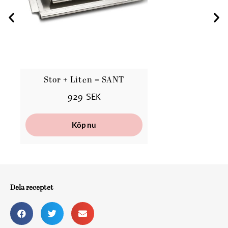
Stor + Liten = SANT
B
929 SEK
Köp nu
Dela receptet