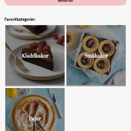
Beställ här
Favoritkategorier:
Kladdkakor
Småkakor
Bullar
Pajer