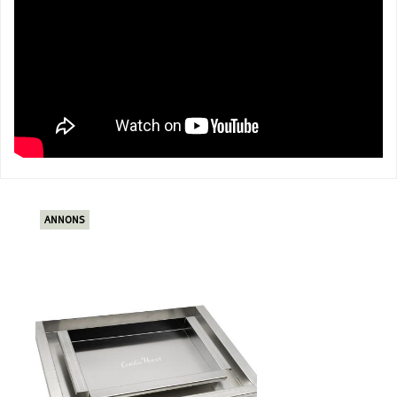
ANNONS
ANN