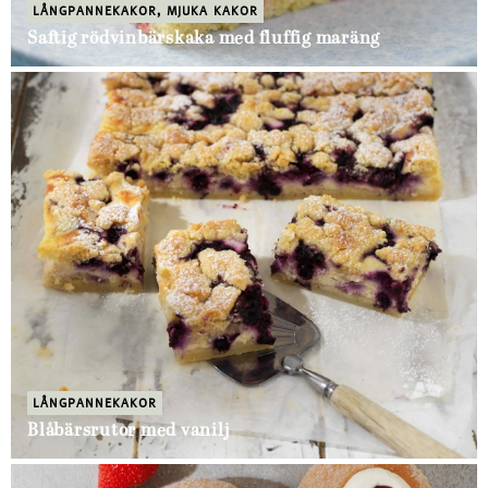
LÅNGPANNEKAKOR
,
MJUKA KAKOR
Saftig rödvinbärskaka med fluffig maräng
LÅNGPANNEKAKOR
Blåbärsrutor med vanilj