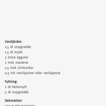
Vaniljkräm:
1,5 dl vispgrädde
1,5 dl mjölk
3 stora äggulor
2 msk maizena
1,5 msk strösocker
0,5 tsk vaniljpulver eller vaniljpasta
Fyllning:
2 dl hallonsylt
5 dl vispgrädde
Dekoration:
500 g röd marsipan