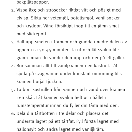
bakplåtspapper.
Vispa ägg och strösocker riktigt vitt och pösigt med
elvisp. Sikta ner vetemjöl, potatismjöl, vaniljsocker
och kryddor. Vänd försiktigt ihop till en jämn smet
med slickepott.
Häll upp smeten i formen och grädda i nedre delen av
ugnen i ca 30-45 minuter. Ta ut och låt svalna lite
grann innan du vänder den upp och ner på ett galler.
Rör samman allt till vaniljkrämen i en kastrull. Låt
sjuda på svag värme under konstant omrörning tills
krämen börjat tjockna.
Ta bort kastrullen från värmen och vänd över krämen
i en skål. Låt krämen svalna helt och hållet i
rumstemperatur innan du fyller din tårta med den.
Dela din tårtbotten i tre delar och placera det
understa lagret på ett tårtfat. Fyll första lagret med
hallonsylt och andra lagret med vaniljkräm.