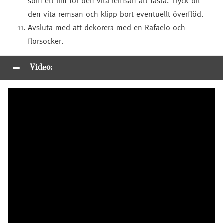
som ett lim för den vita remsan att fästa. Tryck dit
den vita remsan och klipp bort eventuellt överflöd.
Avsluta med att dekorera med en Rafaelo och
florsocker.
Video: