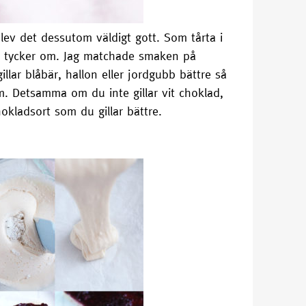
blev det dessutom väldigt gott. Som tårta i
älv tycker om. Jag matchade smaken på
lar blåbär, hallon eller jordgubb bättre så
m. Detsamma om du inte gillar vit choklad,
okladsort som du gillar bättre.