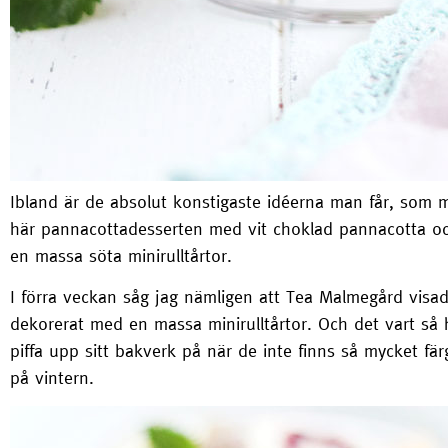
Ibland är de absolut konstigaste idéerna man får, som 
här pannacottadesserten med vit choklad pannacotta o
en massa söta minirulltårtor.
I förra veckan såg jag nämligen att Tea Malmegård visa
dekorerat med en massa minirulltårtor. Och det vart så hi
piffa upp sitt bakverk på när de inte finns så mycket fä
på vintern.