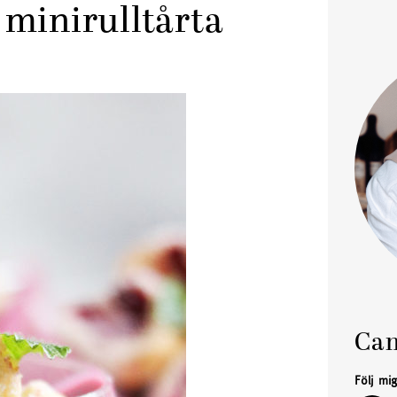
minirulltårta
Cam
Följ mi