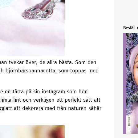
Beställ
man tvekar över, de allra bästa. Som den
ch björnbärspannacotta, som toppas med
de en tårta på sin instagram som hon
mla fint och verkligen ett perfekt sätt att
rgglatt att dekorera med från naturen såhär