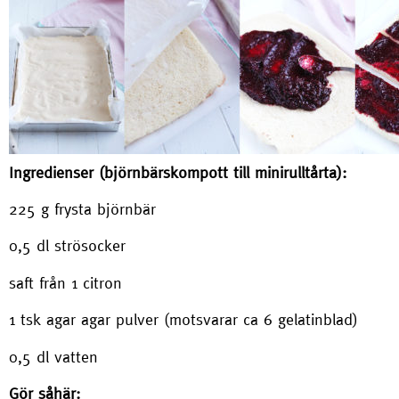
Ingredienser (björnbärskompott till minirulltårta):
225 g frysta björnbär
0,5 dl strösocker
saft från 1 citron
1 tsk agar agar pulver (motsvarar ca 6 gelatinblad)
0,5 dl vatten
Gör såhär: