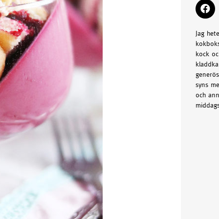
Jag het
kokboks
kock oc
kladdka
generös
syns me
och ann
middags