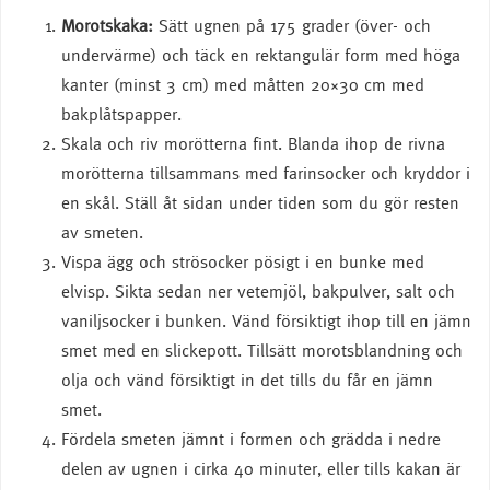
Morotskaka:
Sätt ugnen på 175 grader (över- och
undervärme) och täck en rektangulär form med höga
kanter (minst 3 cm) med måtten 20×30 cm med
bakplåtspapper.
Skala och riv morötterna fint. Blanda ihop de rivna
morötterna tillsammans med farinsocker och kryddor i
en skål. Ställ åt sidan under tiden som du gör resten
av smeten.
Vispa ägg och strösocker pösigt i en bunke med
elvisp. Sikta sedan ner vetemjöl, bakpulver, salt och
vaniljsocker i bunken. Vänd försiktigt ihop till en jämn
smet med en slickepott. Tillsätt morotsblandning och
olja och vänd försiktigt in det tills du får en jämn
smet.
Fördela smeten jämnt i formen och grädda i nedre
delen av ugnen i cirka 40 minuter, eller tills kakan är