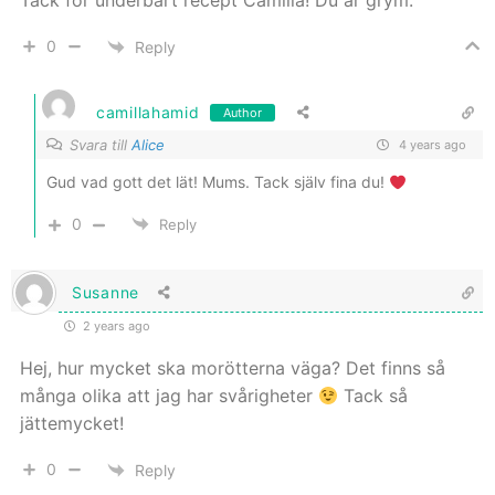
Tack för underbart recept Camilla! Du är grym.
0
Reply
camillahamid
Author
Svara till
Alice
4 years ago
Gud vad gott det lät! Mums. Tack själv fina du!
0
Reply
Susanne
2 years ago
Hej, hur mycket ska morötterna väga? Det finns så
många olika att jag har svårigheter
Tack så
jättemycket!
0
Reply