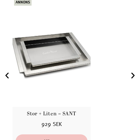
ANNONS
ANN
Stor + Liten = SANT
B
929 SEK