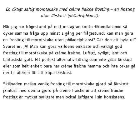
En riktigt saftig morotskaka med crème fraiche frosting – en frosting
utan färskost (philadelphiaost).
När jag har frågestund på mitt instagramkonto @camillahamid så
dyker samma fråga upp minst 1 gång per frågestund: kan man göra
en frosting till morotskaka utan philadelphiaost? Går den att byta ut?
Svaret är: JA! Man kan göra världens enklaste och väldigt god
frosting till morotskaka på crème fraiche. Luftigt, syrligt, lent och
fantastiskt gott. Ett perfekt alternativ till dig som inte gillar färskost
eller som helt enkelt bara har crème fraiche hemma och inte orkar gå
ner till affären för att köpa färskost.
Skillnaden mellan vanlig frosting till morotskaka gjord på färskost
jämfört med denna gjord på creme fraiche är att creme fraiche
frosting är mycket syrligare men också luftigare i sin konsistens.