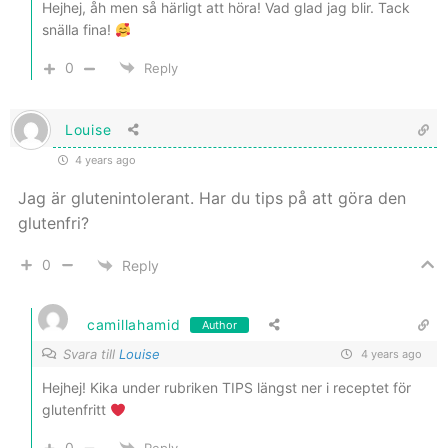
Hejhej, åh men så härligt att höra! Vad glad jag blir. Tack
snälla fina!
0
Reply
Louise
4 years ago
Jag är glutenintolerant. Har du tips på att göra den
glutenfri?
0
Reply
camillahamid
Author
Svara till
Louise
4 years ago
Hejhej! Kika under rubriken TIPS längst ner i receptet för
glutenfritt
0