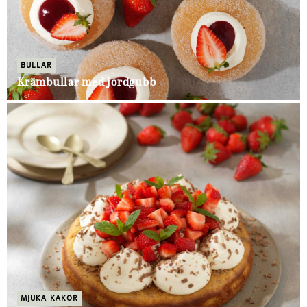
BULLAR
Krämbullar med jordgubb
MJUKA KAKOR