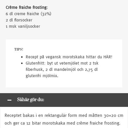
Crème fraiche frosting:
6 dl creme fraiche (32%)
2 dl florsocker
1 msk vaniljsocker
TIPS!
Recept på vegansk morotskaka hittar du HÄR!
Glutenfritt: byt ut vetemjölet mot 2 tsk
fiberhusk, 2 dl mandelmjöl och 2,75 dl
glutenfri mjölmix.
Såhär gör du:
Receptet bakas i en rektangulär form med måtten 30×20 cm
och ger ca 12 bitar morotskaka med crème fraiche frosting.