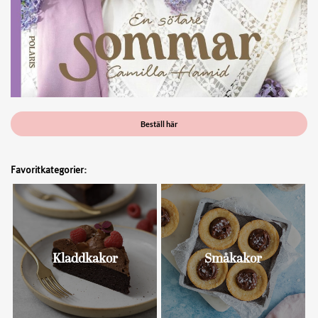
Beställ här
Favoritkategorier:
Kladdkakor
Småkakor