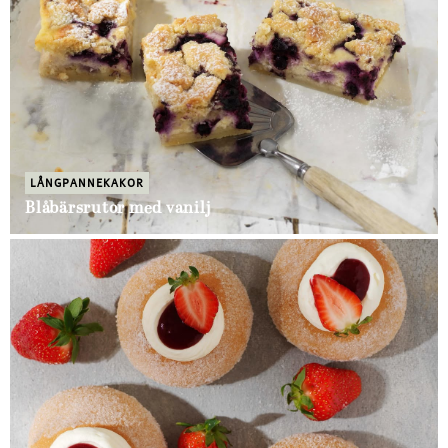
LÅNGPANNEKAKOR
Blåbärsrutor med vanilj