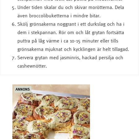
Under tiden skalar du och skivar morötterna. Dela
även broccolibuketterna i mindre bitar.
Skölj grönsakerna noggrant i ett durkslag och ha i
dem i stekpannan. Rör om och låt grytan fortsätta
puttra på låg värme i ca 10-15 minuter eller tills
grönsakerna mjuknat och kycklingen är helt tillagad.
Servera grytan med jasminris, hackad persilja och
cashewnötter.
ANNONS
ANN