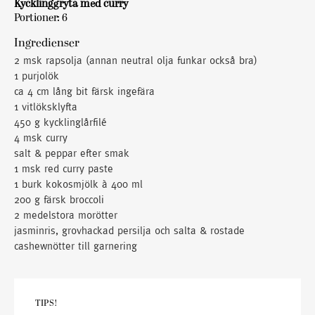
Kycklinggryta med curry
Portioner: 6
Ingredienser
2 msk rapsolja (annan neutral olja funkar också bra)
1 purjolök
ca 4 cm lång bit färsk ingefära
1 vitlöksklyfta
450 g kycklinglårfilé
4 msk curry
salt & peppar efter smak
1 msk red curry paste
1 burk kokosmjölk à 400 ml
200 g färsk broccoli
2 medelstora morötter
jasminris, grovhackad persilja och salta & rostade
cashewnötter till garnering
TIPS!