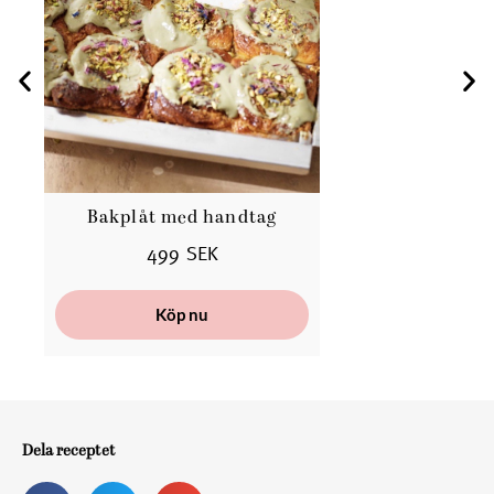
Bakplåt med handtag
D
499 SEK
Köp nu
Dela receptet