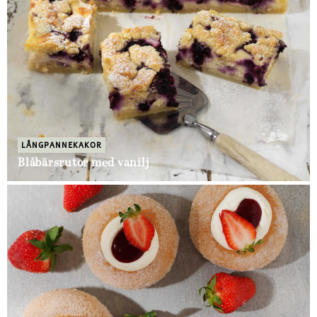
LÅNGPANNEKAKOR
Blåbärsrutor med vanilj