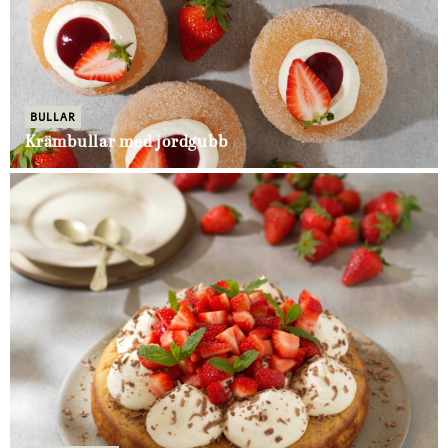
BULLAR
Krämbullar med jordgubb