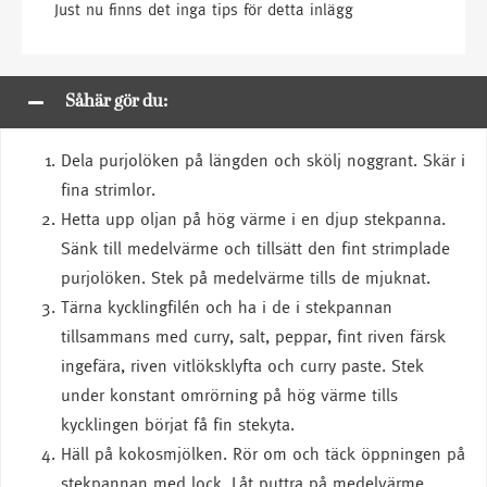
Just nu finns det inga tips för detta inlägg
Såhär gör du:
Dela purjolöken på längden och skölj noggrant. Skär i
fina strimlor.
Hetta upp oljan på hög värme i en djup stekpanna.
Sänk till medelvärme och tillsätt den fint strimplade
purjolöken. Stek på medelvärme tills de mjuknat.
Tärna kycklingfilén och ha i de i stekpannan
tillsammans med curry, salt, peppar, fint riven färsk
ingefära, riven vitlöksklyfta och curry paste. Stek
under konstant omrörning på hög värme tills
kycklingen börjat få fin stekyta.
Häll på kokosmjölken. Rör om och täck öppningen på
stekpannan med lock. Låt puttra på medelvärme.