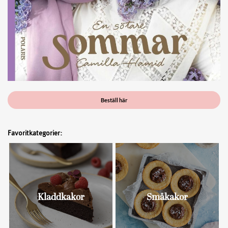
Beställ här
Favoritkategorier:
Kladdkakor
Småkakor