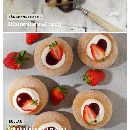
LÅNGPANNEKAKOR
Blåbärsrutor med vanilj
BULLAR
Krämbullar med jordgubb