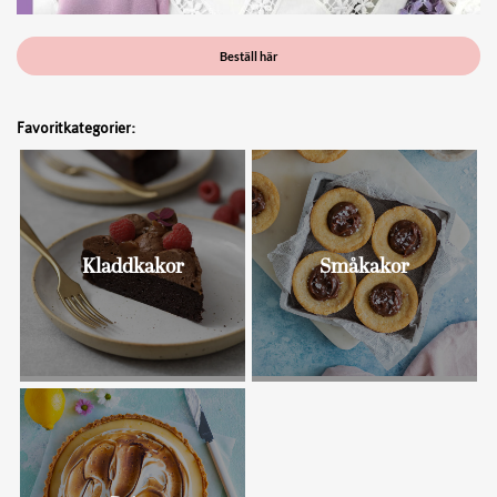
Beställ här
Favoritkategorier:
Kladdkakor
Småkakor
Bullar