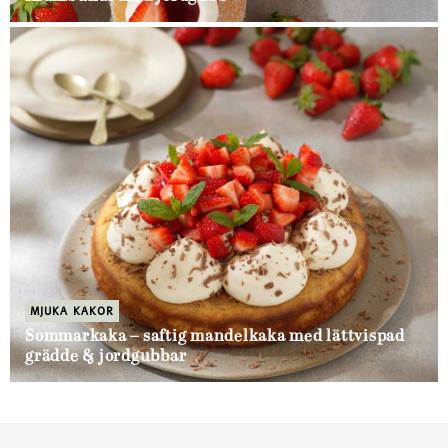
MJUKA KAKOR
Sommarkaka – saftig mandelkaka med lättvispad
grädde & jordgubbar