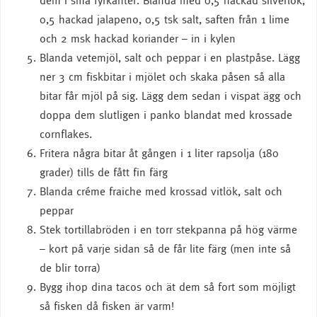
dem i små fyrkanter. Blanda med 0,5 hackad silverlök,
0,5 hackad jalapeno, 0,5 tsk salt, saften från 1 lime
och 2 msk hackad koriander – in i kylen
Blanda vetemjöl, salt och peppar i en plastpåse. Lägg
ner 3 cm fiskbitar i mjölet och skaka påsen så alla
bitar får mjöl på sig. Lägg dem sedan i vispat ägg och
doppa dem slutligen i panko blandat med krossade
cornflakes.
Fritera några bitar åt gången i 1 liter rapsolja (180
grader) tills de fått fin färg
Blanda créme fraiche med krossad vitlök, salt och
peppar
Stek tortillabröden i en torr stekpanna på hög värme
– kort på varje sidan så de får lite färg (men inte så
de blir torra)
Bygg ihop dina tacos och ät dem så fort som möjligt
så fisken då fisken är varm!