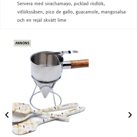
Servera med sirachamayo, picklad rödlök,
vitlökssåsen, pico de gallo, guacamole, mangosalsa
och en rejäl skvätt lime
ANNONS
ANN