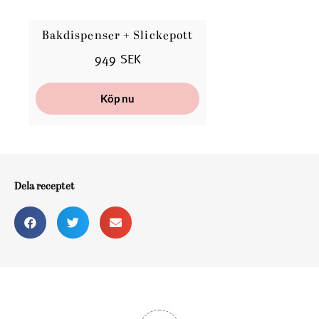
Bakdispenser + Slickepott
B
949 SEK
Köp nu
Dela receptet