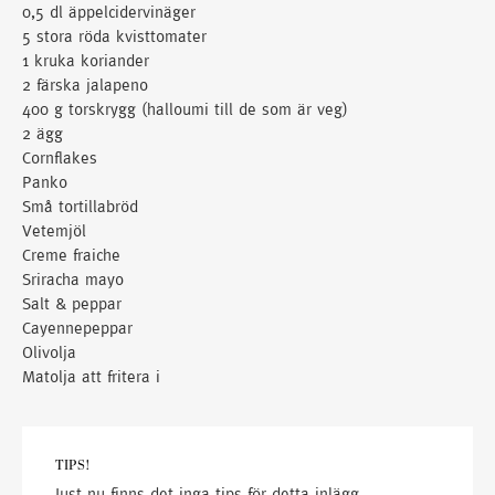
0,5 dl äppelcidervinäger
5 stora röda kvisttomater
1 kruka koriander
2 färska jalapeno
400 g torskrygg (halloumi till de som är veg)
2 ägg
Cornflakes
Panko
Små tortillabröd
Vetemjöl
Creme fraiche
Sriracha mayo
Salt & peppar
Cayennepeppar
Olivolja
Matolja att fritera i
TIPS!
Just nu finns det inga tips för detta inlägg