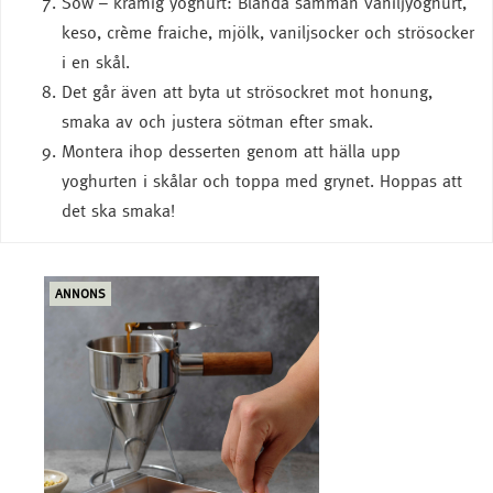
Sow – krämig yoghurt: Blanda samman vaniljyoghurt,
keso, crème fraiche, mjölk, vaniljsocker och strösocker
i en skål.
Det går även att byta ut strösockret mot honung,
smaka av och justera sötman efter smak.
Montera ihop desserten genom att hälla upp
yoghurten i skålar och toppa med grynet. Hoppas att
det ska smaka!
ANNONS
ANN