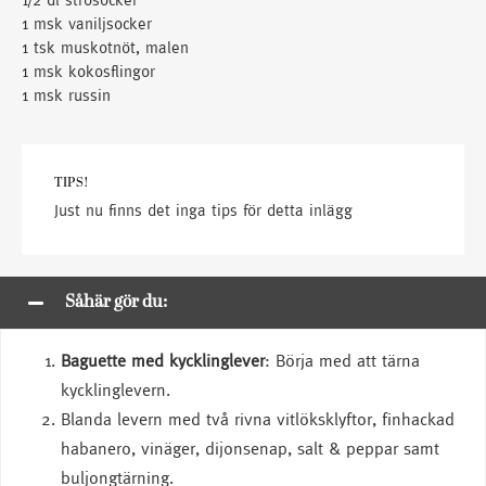
1 msk vaniljsocker
1 tsk muskotnöt, malen
1 msk kokosflingor
1 msk russin
TIPS!
Just nu finns det inga tips för detta inlägg
Såhär gör du:
Baguette med kycklinglever
: Börja med att tärna
kycklinglevern.
Blanda levern med två rivna vitlöksklyftor, finhackad
habanero, vinäger, dijonsenap, salt & peppar samt
buljongtärning.