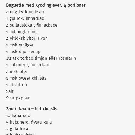
Baguette med kycklinglever, 4 portioner
400 g kycklinglever
1 gul lök, finhackad
4 salladslökar, finhackade
1 buljongtärning
4 vitlöksklyftor, riven
1 msk vinäger
1 msk dijonsenap
1/2 tsk torkad timjan eller rosmarin
1 habanero, finhackad
4 msk olja
1 msk sweet chilisås
1 dl vatten
Salt
Svartpeppar
Sauce kaani – het chilisås
10 habanero
5 habanero, frysta gula
2 gula lökar