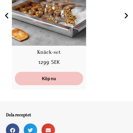
Knäck-set
Ba
1299 SEK
Köp nu
Dela receptet