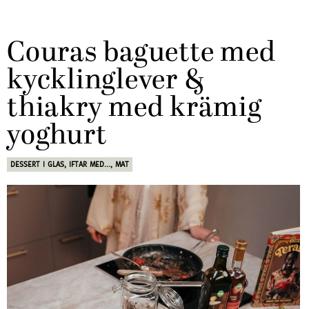
Couras baguette med
kycklinglever &
thiakry med krämig
yoghurt
DESSERT I GLAS
,
IFTAR MED...
,
MAT