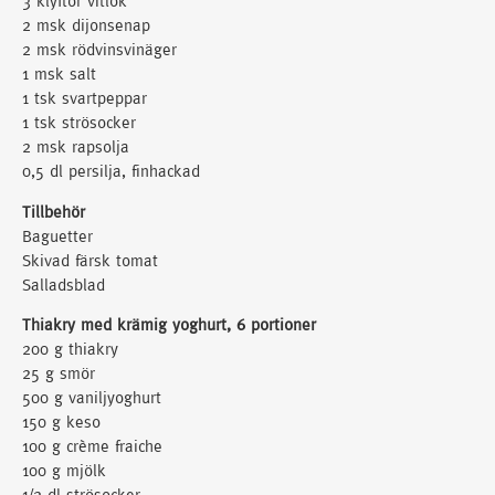
3 klyftor vitlök
2 msk dijonsenap
2 msk rödvinsvinäger
1 msk salt
1 tsk svartpeppar
1 tsk strösocker
2 msk rapsolja
0,5 dl persilja, finhackad
Tillbehör
Baguetter
Skivad färsk tomat
Salladsblad
Thiakry med krämig yoghurt, 6 portioner
200 g thiakry
25 g smör
500 g vaniljyoghurt
150 g keso
100 g crème fraiche
100 g mjölk
1/2 dl strösocker