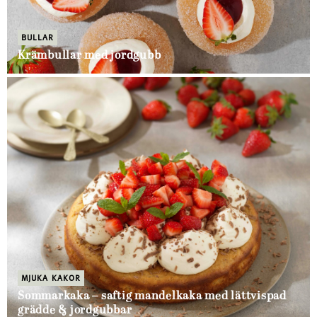
BULLAR
Krämbullar med jordgubb
MJUKA KAKOR
Sommarkaka – saftig mandelkaka med lättvispad
grädde & jordgubbar