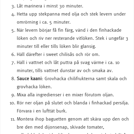
Låt marinera i minst 30 minuter.
Hetta upp stekpanna med olja och stek levern under
omrörning i ca. 5 minuter.
När levern börjar få fin färg, vänd i den finhackade
löken och riv ner resterande vitlöken. Stek i ungefär 3
minuter till eller tills löken blir glansig.
Häll därefter i sweet chilisås och rör om.
Häll i vattnet och låt puttra på svag värme i ca. 10
minuter, tills vattnet dunstar av och smaka av.
Sauce kaani
: Grovhacka chilifrukterna samt skala och
grovhacka löken.
Mixa alla ingredienser i en mixer förutom oljan.
Rör ner oljan på slutet och blanda i finhackad persilja.
Förvara i en lufttät burk.
Montera ihop baguetten genom att skära upp den och
bre den med dijonsenap, skivade tomater,