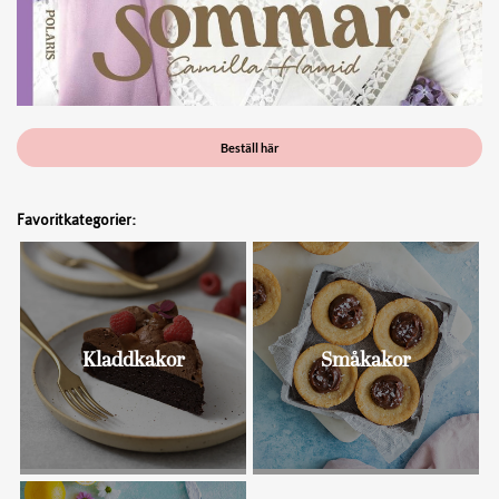
Beställ här
Favoritkategorier:
Kladdkakor
Småkakor