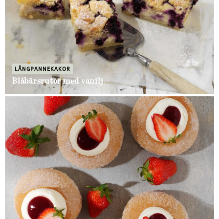
LÅNGPANNEKAKOR
Blåbärsrutor med vanilj