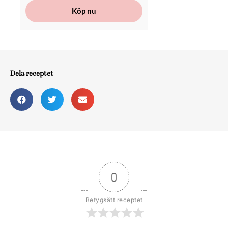
Köp nu
Dela receptet
0
Betygsätt receptet