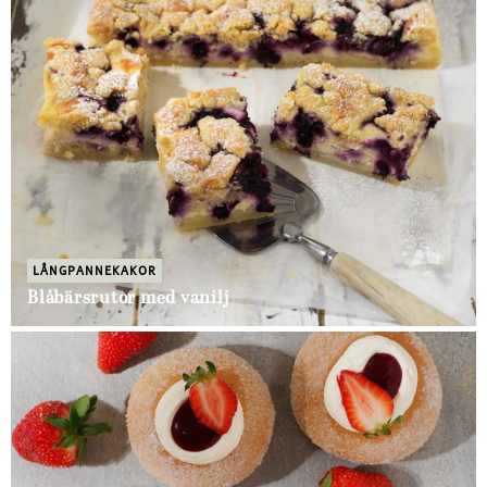
LÅNGPANNEKAKOR
Blåbärsrutor med vanilj