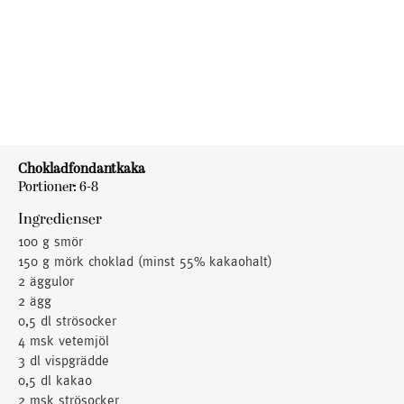
Chokladfondantkaka
Portioner: 6-8
Ingredienser
100 g smör
150 g mörk choklad (minst 55% kakaohalt)
2 äggulor
2 ägg
0,5 dl strösocker
4 msk vetemjöl
3 dl vispgrädde
0,5 dl kakao
2 msk strösocker