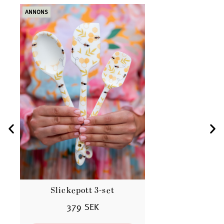
ANNONS
ANN
Slickepott 3-set
379 SEK