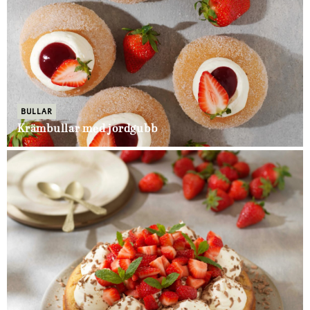
BULLAR
Krämbullar med jordgubb