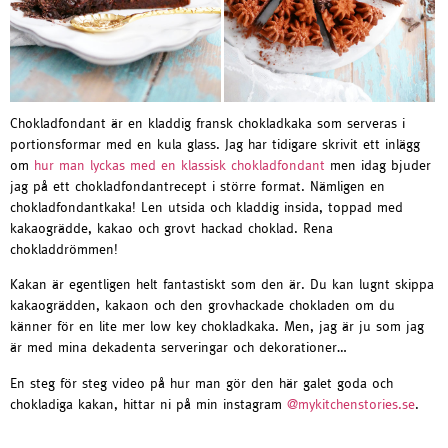
Chokladfondant är en kladdig fransk chokladkaka som serveras i
portionsformar med en kula glass. Jag har tidigare skrivit ett inlägg
om
hur man lyckas med en klassisk chokladfondant
men idag bjuder
jag på ett chokladfondantrecept i större format. Nämligen en
chokladfondantkaka! Len utsida och kladdig insida, toppad med
kakaogrädde, kakao och grovt hackad choklad. Rena
chokladdrömmen!
Kakan är egentligen helt fantastiskt som den är. Du kan lugnt skippa
kakaogrädden, kakaon och den grovhackade chokladen om du
känner för en lite mer low key chokladkaka. Men, jag är ju som jag
är med mina dekadenta serveringar och dekorationer…
En steg för steg video på hur man gör den här galet goda och
chokladiga kakan, hittar ni på min instagram
@mykitchenstories.se
.