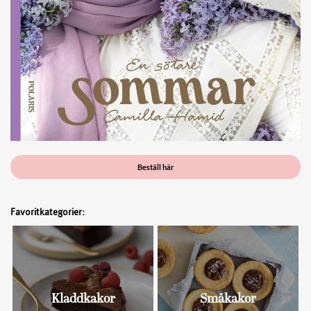
Beställ här
Favoritkategorier:
Kladdkakor
Småkakor