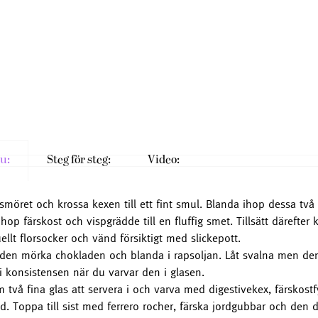
u:
Steg för steg:
Video:
smöret och krossa kexen till ett fint smul. Blanda ihop dessa två 
ihop färskost och vispgrädde till en fluffig smet. Tillsätt därefter
ellt florsocker och vänd försiktigt med slickepott.
den mörka chokladen och blanda i rapsoljan. Låt svalna men den
 i konsistensen när du varvar den i glasen.
m två fina glas att servera i och varva med digestivekex, färskost
d. Toppa till sist med ferrero rocher, färska jordgubbar och den