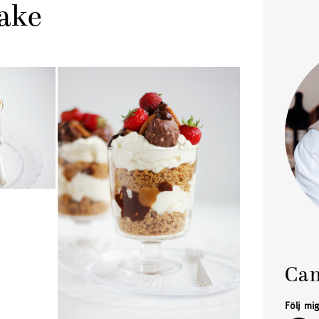
ake
Cam
Följ mi