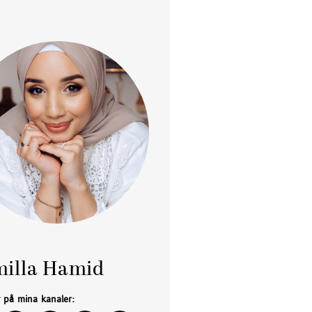
illa Hamid
g på mina kanaler: