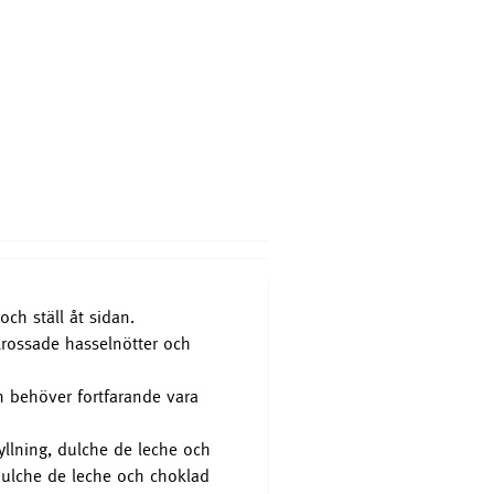
Bakdispenser + Slickepott
949 SEK
Köp nu
och ställ åt sidan.
 krossade hasselnötter och
 behöver fortfarande vara
fyllning, dulche de leche och
 dulche de leche och choklad