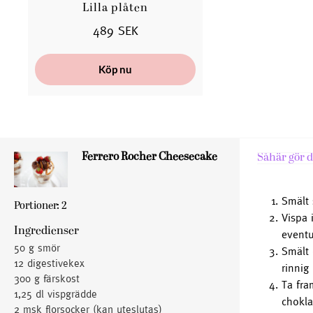
Lilla plåten
489 SEK
Köp nu
Ferrero Rocher Cheesecake
Såhär gör d
Smält 
Portioner: 2
Vispa 
Ingredienser
eventu
50 g smör
Smält 
12 digestivekex
rinnig
300 g färskost
Ta fra
1,25 dl vispgrädde
chokla
2 msk florsocker (kan uteslutas)