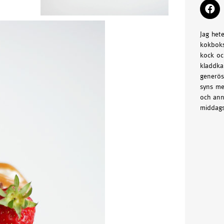
Jag het
kokboks
kock oc
kladdka
generös
syns me
och ann
middags