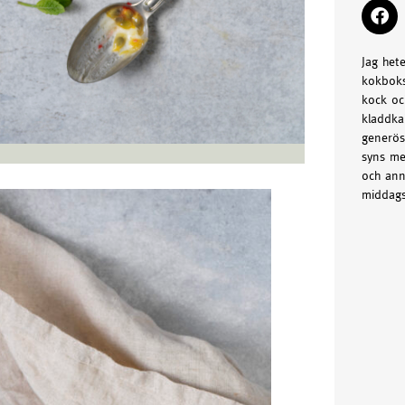
Jag het
kokboks
kock oc
kladdka
generös
syns me
och ann
middags