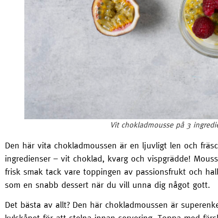
Vit chokladmousse på 3 ingredie
Den här vita chokladmoussen är en ljuvligt len och fräs
ingredienser – vit choklad, kvarg och vispgrädde! Mouss
frisk smak tack vare toppingen av passionsfrukt och hallon
som en snabb dessert när du vill unna dig något gott.
Det bästa av allt? Den här chokladmoussen är superenke
kylskåpet för att stelna innan servering. Toppa med fär