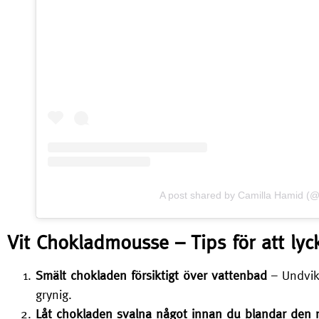
A post shared by Camilla Hamid (
Vit Chokladmousse – Tips för att lyc
Smält chokladen försiktigt över vattenbad
– Undvik 
grynig.
Låt chokladen svalna något innan du blandar den