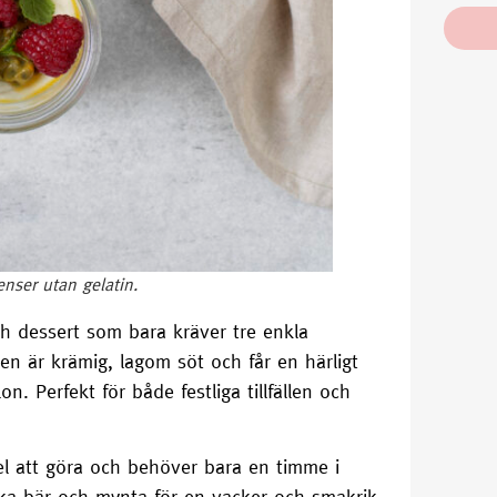
nser utan gelatin.
ch dessert som bara kräver tre enkla
en är krämig, lagom söt och får en härligt
. Perfekt för både festliga tillfällen och
l att göra och behöver bara en timme i
ska bär och mynta för en vacker och smakrik