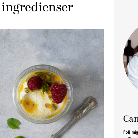
 ingredienser
Cam
Följ mi