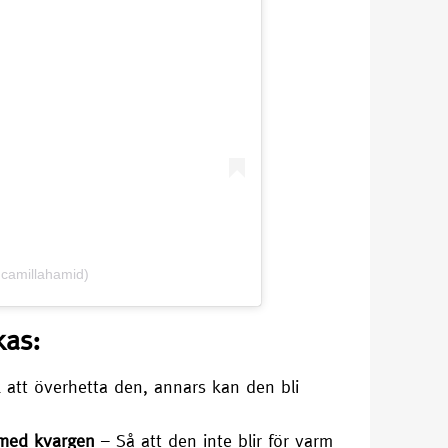
@camillahamid)
kas:
att överhetta den, annars kan den bli
 med kvargen
– Så att den inte blir för varm