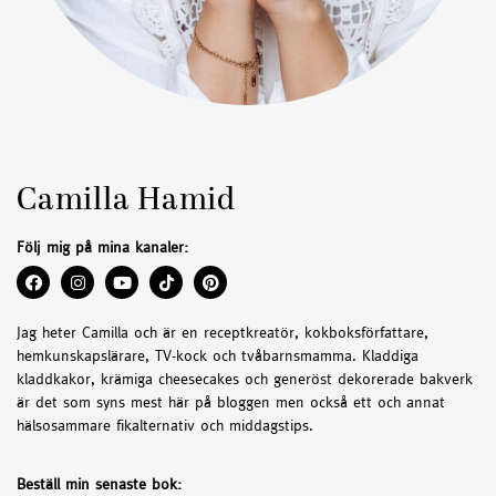
Camilla Hamid
Följ mig på mina kanaler:
Jag heter Camilla och är en receptkreatör, kokboksförfattare,
hemkunskapslärare, TV-kock och tvåbarnsmamma. Kladdiga
kladdkakor, krämiga cheesecakes och generöst dekorerade bakverk
är det som syns mest här på bloggen men också ett och annat
hälsosammare fikalternativ och middagstips.
Beställ min senaste bok: