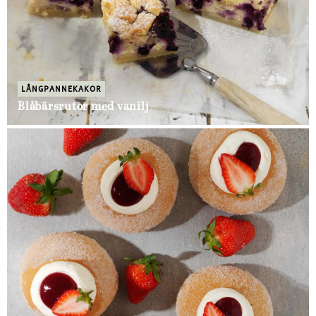
LÅNGPANNEKAKOR
Blåbärsrutor med vanilj