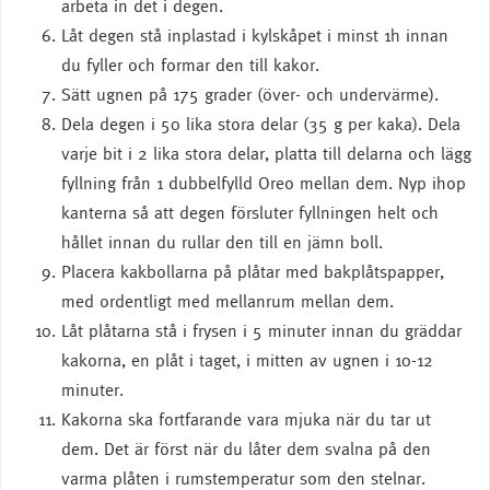
arbeta in det i degen.
Låt degen stå inplastad i kylskåpet i minst 1h innan
du fyller och formar den till kakor.
Sätt ugnen på 175 grader (över- och undervärme).
Dela degen i 50 lika stora delar (35 g per kaka). Dela
varje bit i 2 lika stora delar, platta till delarna och lägg
fyllning från 1 dubbelfylld Oreo mellan dem. Nyp ihop
kanterna så att degen försluter fyllningen helt och
hållet innan du rullar den till en jämn boll.
Placera kakbollarna på plåtar med bakplåtspapper,
med ordentligt med mellanrum mellan dem.
Låt plåtarna stå i frysen i 5 minuter innan du gräddar
kakorna, en plåt i taget, i mitten av ugnen i 10-12
minuter.
Kakorna ska fortfarande vara mjuka när du tar ut
dem. Det är först när du låter dem svalna på den
varma plåten i rumstemperatur som den stelnar.