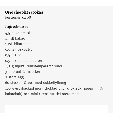
Oreo chocolate cookies
Portioner: ca 50
Ingredienser
4,5 dl vetemjöl
1,5 dl kakao
1 tsk bikarbonat
0,5 tsk bakpulver
0,5 tsk salt
0,5 tsk espressopulver
175 g mjukt, rumstempererat smör
3 dl brunt farinsocker
2 stora ägg
60 stycken Oreos med dubbelfyllning
100 g grovhackad mörk choklad eller chokladknappar (55%
kakaohalt) och mini Oreos att dekorera med