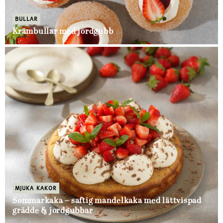
BULLAR
Krämbullar med jordgubb
MJUKA KAKOR
Sommarkaka – saftig mandelkaka med lättvispad
grädde & jordgubbar