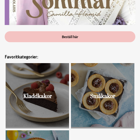
Beställ här
Favoritkategorier:
Kladdkakor
Småkakor