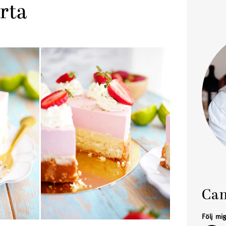
rta
Cam
Följ mi