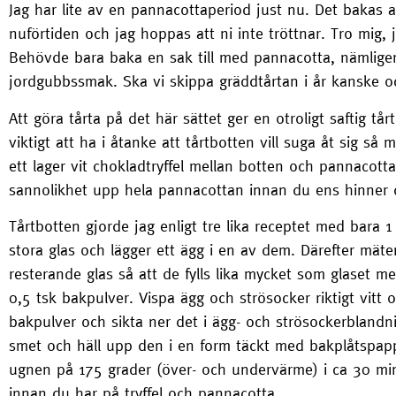
Jag har lite av en pannacottaperiod just nu. Det bakas a
nuförtiden och jag hoppas att ni inte tröttnar. Tro mig, 
Behövde bara baka en sak till med pannacotta, nämlige
jordgubbssmak. Ska vi skippa gräddtårtan i år kanske oc
Att göra tårta på det här sättet ger en otroligt saftig t
viktigt att ha i åtanke att tårtbotten vill suga åt sig så
ett lager vit chokladtryffel mellan botten och pannacott
sannolikhet upp hela pannacottan innan du ens hinner
Tårtbotten gjorde jag enligt tre lika receptet med bara 1 
stora glas och lägger ett ägg i en av dem. Därefter mät
resterande glas så att de fylls lika mycket som glaset m
0,5 tsk bakpulver. Vispa ägg och strösocker riktigt vit
bakpulver och sikta ner det i ägg- och strösockerblandn
smet och häll upp den i en form täckt med bakplåtspapp
ugnen på 175 grader (över- och undervärme) i ca 30 minu
innan du har på tryffel och pannacotta.