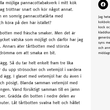
lla möjliga pannacottabakverk i mitt kök
jag tröttnar snart och kör något annat.
n en somrig pannacottatårta med
Jag het
kokboks
h köra på den här istället?
kock oc
årtbotten med fräscha smaker. Men det är
kladdka
generös
 mycket vätska som möjligt och därför har jag
syns me
a. Annars äter tårtbotten med största
och ann
 drömma om att smaka en bit.
middags
ägg. Så du tar helt enkelt fram tre lika
er du upp strösocker och vetemjöl i vardera
ed ägg. I glaset med vetemjöl har du även i
t och pösigt. Blanda samman vetemjöl med
ingen. Vänd försiktigt samman till en jämn
er. Grädda din botten i nedre delen av
ter. Låt tårtbotten svalna helt och hållet