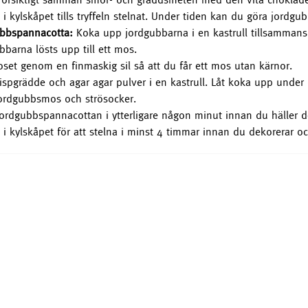
å i kylskåpet tills tryffeln stelnat. Under tiden kan du göra jordg
ubbspannacotta:
Koka upp jordgubbarna i en kastrull tillsammans 
bbarna lösts upp till ett mos.
set genom en finmaskig sil så att du får ett mos utan kärnor.
ispgrädde och agar agar pulver i en kastrull. Låt koka upp under
jordgubbsmos och strösocker.
ordgubbspannacottan i ytterligare någon minut innan du häller de
å i kylskåpet för att stelna i minst 4 timmar innan du dekorerar oc