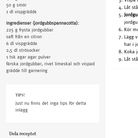
50 g smör
Låt st
1 dl vispgrädde
Jordg
jordgu
Ingredienser (jordgubbspannacotta):
Kör mo
225 g frysta jordgubbar
saft från en citron
Lägg v
6 dl vispgrädde
har i 
2,5 dl strösocker
Koka j
1 tsk agar agar pulver
Låt st
färska jordgubbar, rivet limeskal och vispad
grädde till garnering
TIPS!
Just nu finns det inga tips för detta
inlägg
Dela receptet