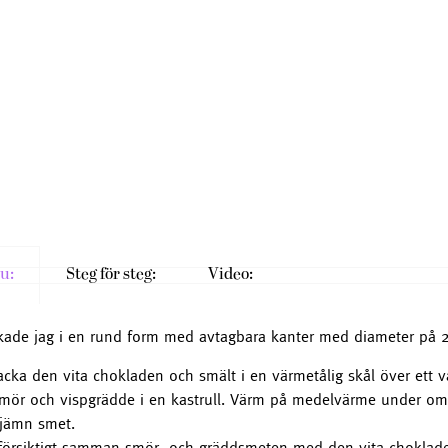
u:
Steg för steg:
Video:
kade jag i en rund form med avtagbara kanter med diameter på 
cka den vita chokladen och smält i en värmetålig skål över ett v
mör och vispgrädde i en kastrull. Värm på medelvärme under omr
n jämn smet.
försiktigt samman smör- och gräddsmeten med den vita chokladen