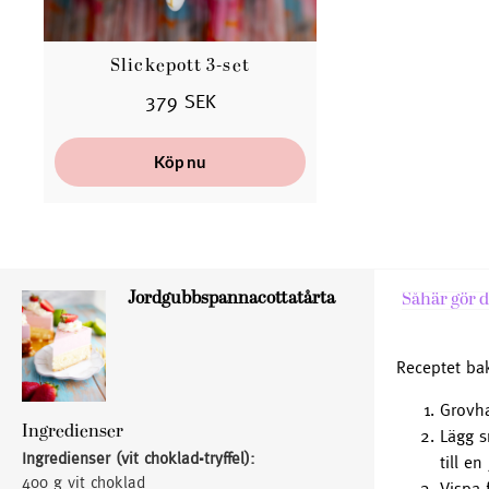
Slickepott 3-set
379 SEK
Köp nu
Jordgubbspannacottatårta
Såhär gör d
Receptet ba
Grovha
Ingredienser
Lägg s
Ingredienser (vit choklad-tryffel):
till e
400 g vit choklad
Vispa 