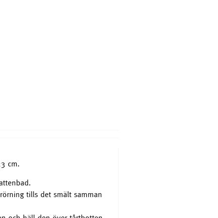
Bakdispenser
699 SEK
Köp nu
23 cm.
attenbad.
örning tills det smält samman
 och häll den över tårtbotten.