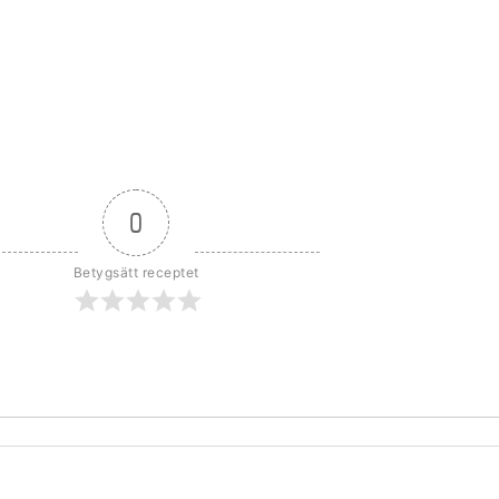
0
Betygsätt receptet