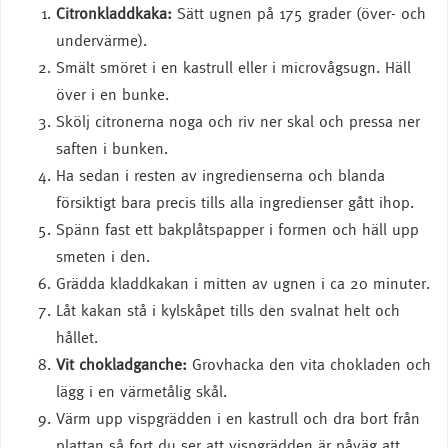
Citronkladdkaka:
Sätt ugnen på 175 grader (över- och
undervärme).
Smält smöret i en kastrull eller i microvågsugn. Häll
över i en bunke.
Skölj citronerna noga och riv ner skal och pressa ner
saften i bunken.
Ha sedan i resten av ingredienserna och blanda
försiktigt bara precis tills alla ingredienser gått ihop.
Spänn fast ett bakplåtspapper i formen och häll upp
smeten i den.
Grädda kladdkakan i mitten av ugnen i ca 20 minuter.
Låt kakan stå i kylskåpet tills den svalnat helt och
hållet.
Vit chokladganche:
Grovhacka den vita chokladen och
lägg i en värmetålig skål.
Värm upp vispgrädden i en kastrull och dra bort från
plattan så fort du ser att vispgrädden är påväg att