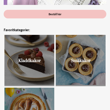
Beställ här
Favoritkategorier:
Kladdkakor
Småkakor
Bullar