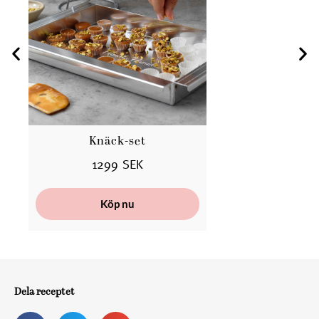
Knäck-set
B
1299 SEK
Köp nu
Dela receptet