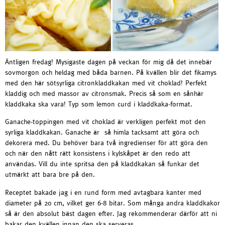
Äntligen fredag! Mysigaste dagen på veckan för mig då det innebär
sovmorgon och heldag med båda barnen. På kvällen blir det fikamys
med den här sötsyrliga citronkladdkakan med vit choklad! Perfekt
kladdig och med massor av citronsmak. Precis så som en sånhär
kladdkaka ska vara! Typ som lemon curd i kladdkaka-format.
Ganache-toppingen med vit choklad är verkligen perfekt mot den
syrliga kladdkakan. Ganache är så himla tacksamt att göra och
dekorera med. Du behöver bara två ingredienser för att göra den
och när den nått rätt konsistens i kylskåpet är den redo att
användas. Vill du inte spritsa den på kladdkakan så funkar det
utmärkt att bara bre på den.
Receptet bakade jag i en rund form med avtagbara kanter med
diameter på 20 cm, vilket ger 6-8 bitar. Som många andra kladdkakor
så är den absolut bäst dagen efter. Jag rekommenderar därför att ni
bakar den kvällen innan den ska serveras.