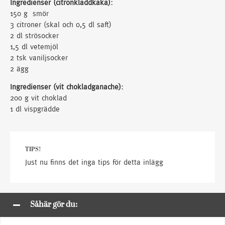
Ingredienser (citronkladdkaka):
150 g smör
3 citroner (skal och 0,5 dl saft)
2 dl strösocker
1,5 dl vetemjöl
2 tsk vaniljsocker
2 ägg
Ingredienser (vit chokladganache):
200 g vit choklad
1 dl vispgrädde
TIPS!
Just nu finns det inga tips för detta inlägg
Såhär gör du: