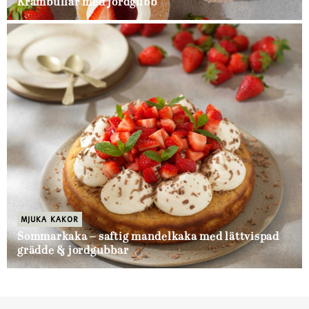
Krämbullar med jordgubb
MJUKA KAKOR
Sommarkaka – saftig mandelkaka med lättvispad
grädde & jordgubbar