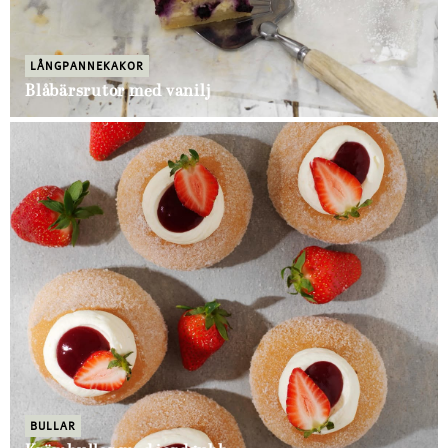
LÅNGPANNEKAKOR
Blåbärsrutor med vanilj
BULLAR