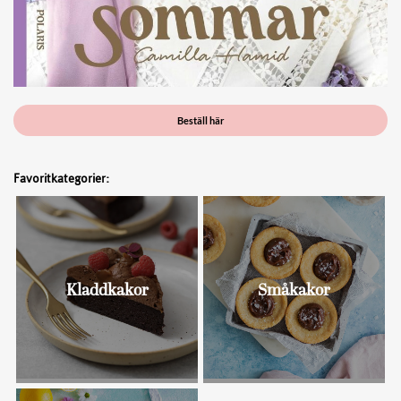
Beställ här
Favoritkategorier:
Kladdkakor
Småkakor