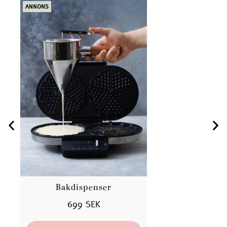
ANNONS
ANN
Bakdispenser
699 SEK