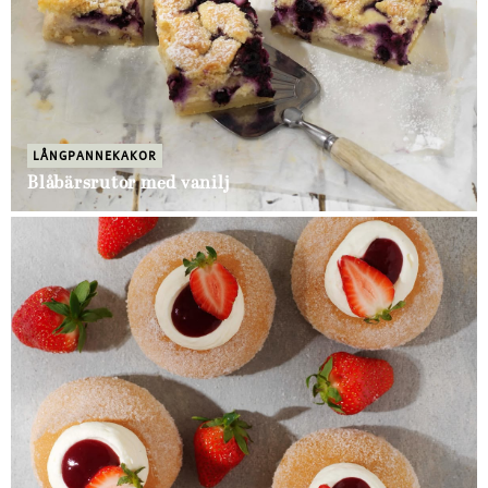
LÅNGPANNEKAKOR
Blåbärsrutor med vanilj