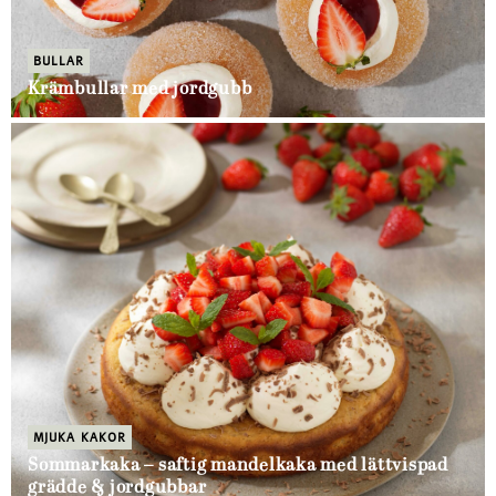
BULLAR
Krämbullar med jordgubb
MJUKA KAKOR
Sommarkaka – saftig mandelkaka med lättvispad
grädde & jordgubbar