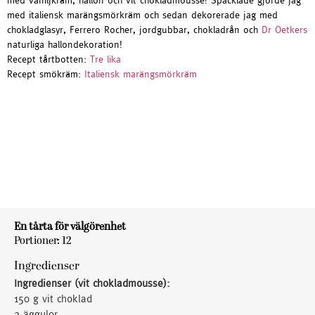
med vaniljkräm, hallon och vit chokladmousse! Spacklade gjorde jag
med italiensk marängsmörkräm och sedan dekorerade jag med
chokladglasyr, Ferrero Rocher, jordgubbar, chokladrån och
Dr Oetkers
naturliga hallondekoration!
Recept tårtbotten:
Tre lika
Recept smökräm:
Italiensk marängsmörkräm
En tårta för välgörenhet
Portioner: 12
Ingredienser
Ingredienser (vit chokladmousse):
150 g vit choklad
2 äggulor