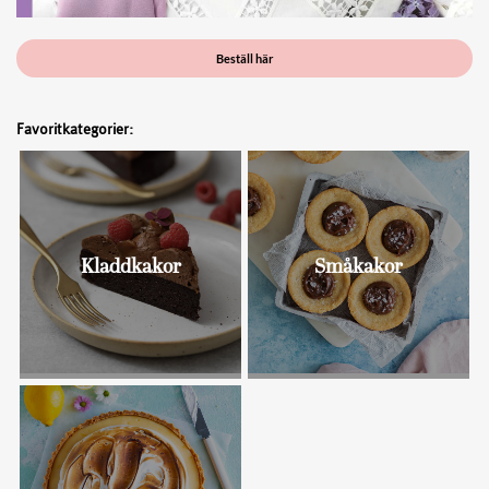
Beställ här
Favoritkategorier:
Kladdkakor
Småkakor
Bullar