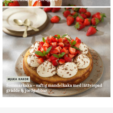
Krämbullar med jordgubb
MJUKA KAKOR
Sommarkaka – saftig mandelkaka med lättvispad
grädde & jordgubbar