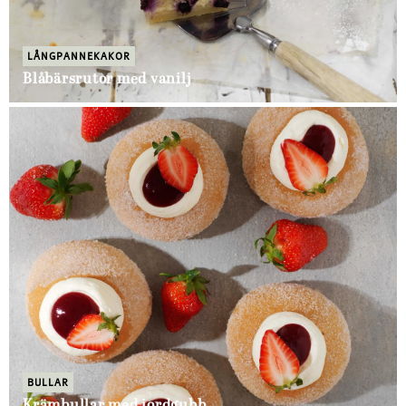
LÅNGPANNEKAKOR
Blåbärsrutor med vanilj
BULLAR