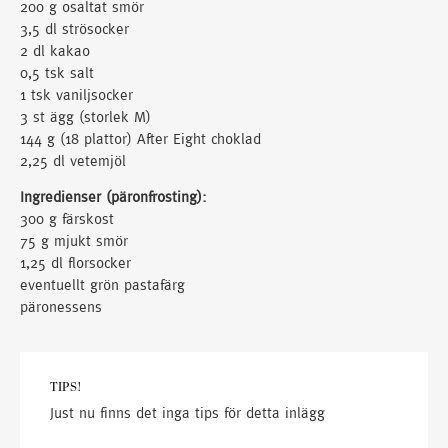
200 g osaltat smör
3,5 dl strösocker
2 dl kakao
0,5 tsk salt
1 tsk vaniljsocker
3 st ägg (storlek M)
144 g (18 plattor) After Eight choklad
2,25 dl vetemjöl
Ingredienser (päronfrosting):
300 g färskost
75 g mjukt smör
1,25 dl florsocker
eventuellt grön pastafärg
päronessens
TIPS!
Just nu finns det inga tips för detta inlägg