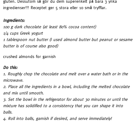
gluten. Dessutom så gör du dem superenkelt på bara 3 ynka
ingredienser!!! Receptet ger 5 stora eller 10 små tryfflar.
—
Ingredients:
100 g dark chocolate (at least 80% cocoa content)
1/4 cups Greek yogurt
1 tablespoon nut butter (I used almond butter but peanut or sesame
butter is of course also good)
crushed almonds for garnish
Do this:
1. Roughly chop the chocolate and melt over a water bath or in the
microwave.
2. Place all the ingredients in a bowl, including the melted chocolate
and mix until smooth.
3. Set the bowl in the refrigerator for about 30 minutes or until the
mixture has solidified to a consistency that you can shape it into
balls.
4. Roll into balls, garnish if desired, and serve immediately!