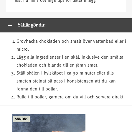
Just nu finns det inga tips för detta inlägg
Såhär gör du:
Grovhacka chokladen och smält över vattenbad eller i
micro.
Lägg alla ingredienser i en skål, inklusive den smälta
chokladen och blanda till en jämn smet.
Ställ skålen i kylskåpet i ca 30 minuter eller tills
smeten stelnat så pass i konsistensen att du kan
forma den till bollar.
Rulla till bollar, garnera om du vill och servera direkt!
ANNONS
ANN