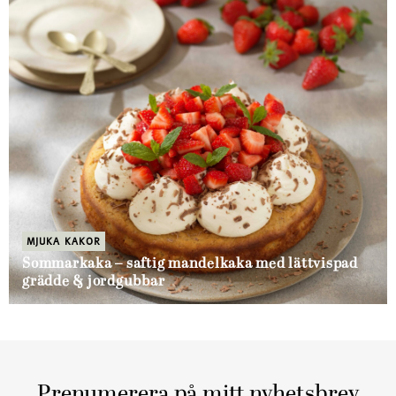
MJUKA KAKOR
Sommarkaka – saftig mandelkaka med lättvispad
grädde & jordgubbar
Prenumerera på mitt nyhetsbrev