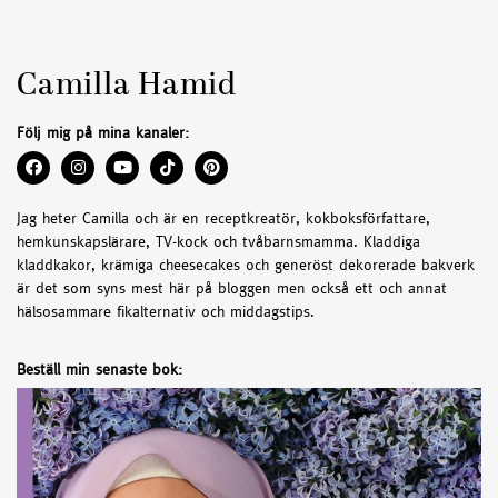
Camilla Hamid
Följ mig på mina kanaler:
Jag heter Camilla och är en receptkreatör, kokboksförfattare,
hemkunskapslärare, TV-kock och tvåbarnsmamma. Kladdiga
kladdkakor, krämiga cheesecakes och generöst dekorerade bakverk
är det som syns mest här på bloggen men också ett och annat
hälsosammare fikalternativ och middagstips.
Beställ min senaste bok: