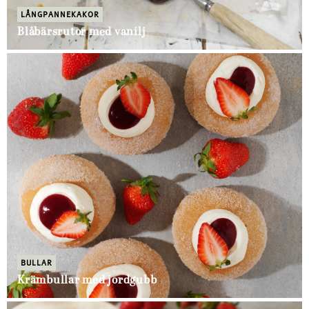
LÅNGPANNEKAKOR
Blåbärsrutor med vanilj
BULLAR
Krämbullar med jordgubb