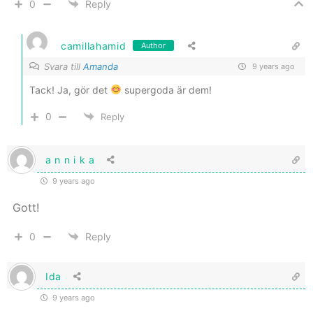
0
Reply
camillahamid
Author
Svara till
Amanda
9 years ago
Tack! Ja, gör det
supergoda är dem!
0
Reply
a n n i k a
9 years ago
Gott!
0
Reply
Ida
9 years ago