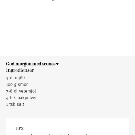
God morgon med scones ♥
Ingredienser
3 dl mjölk
100 g smör
7-8 dl vetemjöl
4 tsk bakpulver
1 tsk salt
TIPS!