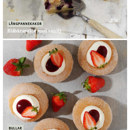
LÅNGPANNEKAKOR
Blåbärsrutor med vanilj
BULLAR