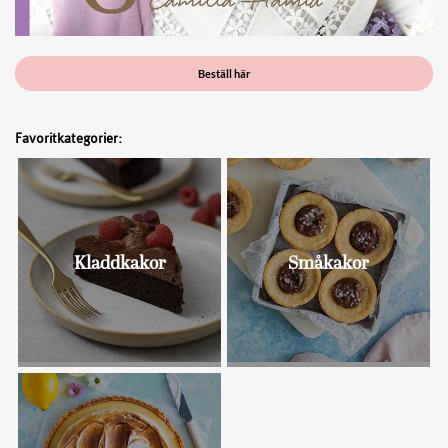
Beställ här
Favoritkategorier:
Kladdkakor
Småkakor
Bullar