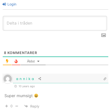
Login
8
KOMMENTARER
Äldst
ɑ n n i k ɑ
10 years ago
Super mumsigt
0
Reply