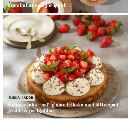
Krämbullar med jordgubb
MJUKA KAKOR
Sommarkaka – saftig mandelkaka med lättvispad
grädde & jordgubbar