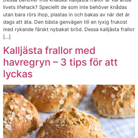
livets lifehack? Speciellt de som inte behöver knådas
utan bara rörs ihop, plastas in och bakas av när det är
dags att äta. Den bästa genvägen till en lyxig frukost
med rykande färskt nybakat bröd. Dessa kalljästa frallor
[…]
Kalljästa frallor med
havregryn – 3 tips för att
lyckas