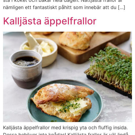
stå i köket och bakar hela dagen. Nattjästa frallor är
nämligen ett fantastiskt påhitt som innebär att du […]
Kalljästa äppelfrallor
Kalljästa äppelfrallor med krispig yta och fluffig insida.
Dessa behöver inte knådas! Kalljästa frallor är väl ändå