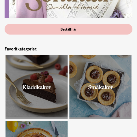
Beställ här
Favoritkategorier:
Kladdkakor
Småkakor
Bullar