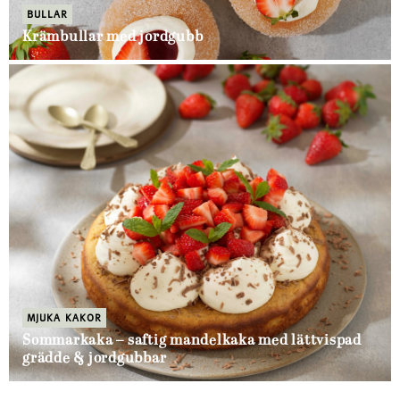
BULLAR
Krämbullar med jordgubb
MJUKA KAKOR
Sommarkaka – saftig mandelkaka med lättvispad
grädde & jordgubbar