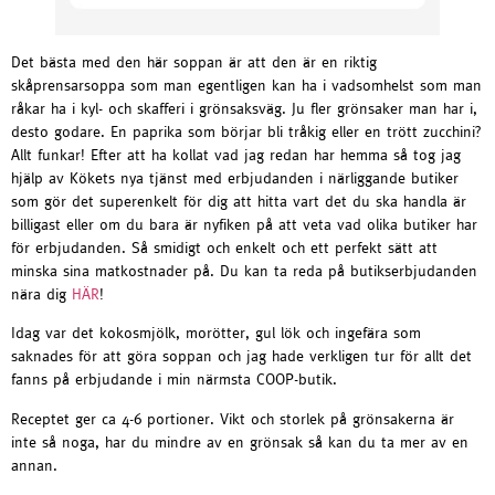
Det bästa med den här soppan är att den är en riktig
skåprensarsoppa som man egentligen kan ha i vadsomhelst som man
råkar ha i kyl- och skafferi i grönsaksväg. Ju fler grönsaker man har i,
desto godare. En paprika som börjar bli tråkig eller en trött zucchini?
Allt funkar! Efter att ha kollat vad jag redan har hemma så tog jag
hjälp av Kökets nya tjänst med erbjudanden i närliggande butiker
som gör det superenkelt för dig att hitta vart det du ska handla är
billigast eller om du bara är nyfiken på att veta vad olika butiker har
för erbjudanden. Så smidigt och enkelt och ett perfekt sätt att
minska sina matkostnader på. Du kan ta reda på butikserbjudanden
nära dig
HÄR
!
Idag var det kokosmjölk, morötter, gul lök och ingefära som
saknades för att göra soppan och jag hade verkligen tur för allt det
fanns på erbjudande i min närmsta COOP-butik.
Receptet ger ca 4-6 portioner. Vikt och storlek på grönsakerna är
inte så noga, har du mindre av en grönsak så kan du ta mer av en
annan.