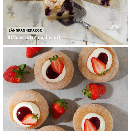
LÅNGPANNEKAKOR
Blåbärsrutor med vanilj