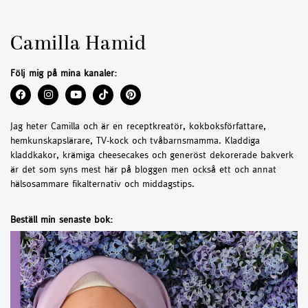
Camilla Hamid
Följ mig på mina kanaler:
Jag heter Camilla och är en receptkreatör, kokboksförfattare,
hemkunskapslärare, TV-kock och tvåbarnsmamma. Kladdiga
kladdkakor, krämiga cheesecakes och generöst dekorerade bakverk
är det som syns mest här på bloggen men också ett och annat
hälsosammare fikalternativ och middagstips.
Beställ min senaste bok: