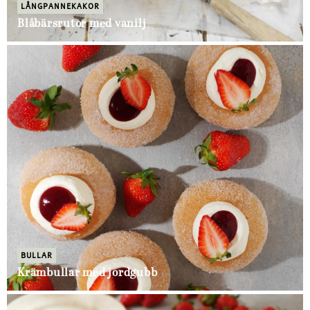
LÅNGPANNEKAKOR
Blåbärsrutor med vanilj
BULLAR
Krämbullar med jordgubb