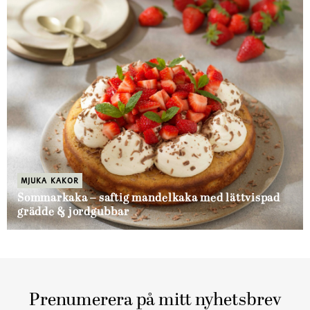
MJUKA KAKOR
Sommarkaka – saftig mandelkaka med lättvispad
grädde & jordgubbar
Prenumerera på mitt nyhetsbrev