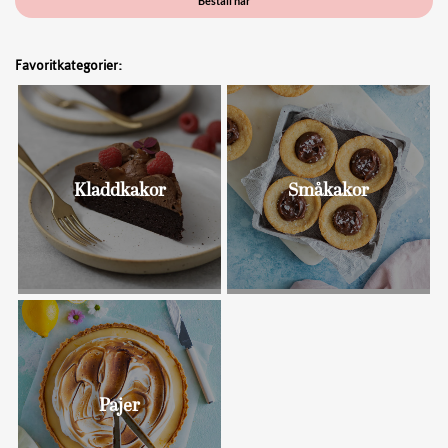
Beställ här
Favoritkategorier:
Kladdkakor
Småkakor
Bullar
Pajer