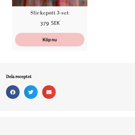
Slickepott 3-set
B
379 SEK
Köp nu
Dela receptet