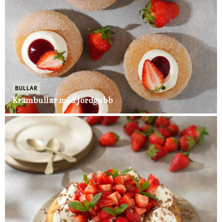
BULLAR
Krämbullar med jordgubb