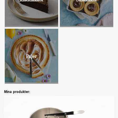
Kladdkakor
Småkakor
Bullar
Pajer
Mina produkter: