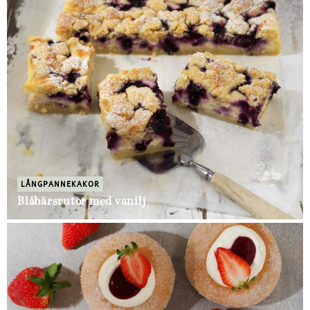
LÅNGPANNEKAKOR
Blåbärsrutor med vanilj