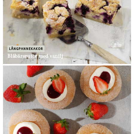
LÅNGPANNEKAKOR
Blåbärsrutor med vanilj