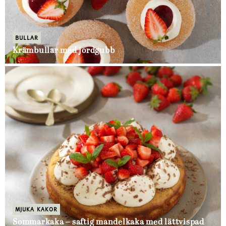
BULLAR
Krämbullar med jordgubb
MJUKA KAKOR
Sommarkaka – saftig mandelkaka med lättvispad