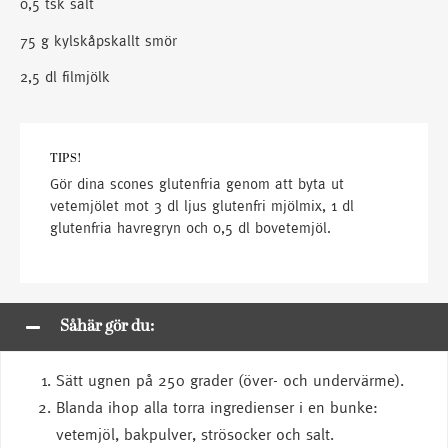
0,5 tsk salt
75 g kylskåpskallt smör
2,5 dl filmjölk
TIPS!
Gör dina scones glutenfria genom att byta ut
vetemjölet mot 3 dl ljus glutenfri mjölmix, 1 dl
glutenfria havregryn och 0,5 dl bovetemjöl.
Såhär gör du:
Sätt ugnen på 250 grader (över- och undervärme).
Blanda ihop alla torra ingredienser i en bunke:
vetemjöl, bakpulver, strösocker och salt.