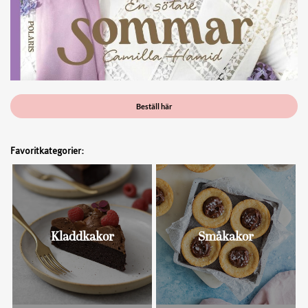
Beställ här
Favoritkategorier:
Kladdkakor
Småkakor