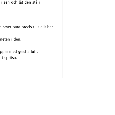
i sen och låt den stå i
 smet bara precis tills allt har
meten i den.
oppar med geishafluff.
t spritsa.