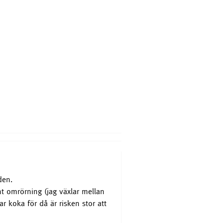
Stor + Liten = SANT
929 SEK
Köp nu
den.
 omrörning (jag växlar mellan
ar koka för då är risken stor att