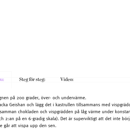
u:
Steg för steg:
Video:
gnen på 200 grader, över- och undervärme.
cka Geishan och lägg det i kastrullen tillsammans med vispgräd
samman chokladen och vispgrädden på låg värme under konstant
ch 2:an på en 6-gradig skala). Det är superviktigt att det inte börj
te går att vispa upp den sen.