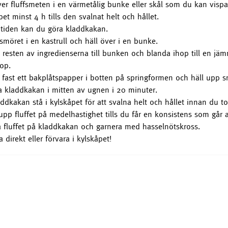
ver fluffsmeten i en värmetålig bunke eller skål som du kan vispa 
pet minst 4 h tills den svalnat helt och hållet.
tiden kan du göra kladdkakan.
smöret i en kastrull och häll över i en bunke.
tt resten av ingredienserna till bunken och blanda ihop till en jämn
hop.
fast ett bakplåtspapper i botten på springformen och häll upp s
 kladdkakan i mitten av ugnen i 20 minuter.
addkakan stå i kylskåpet för att svalna helt och hållet innan du t
upp fluffet på medelhastighet tills du får en konsistens som går at
a fluffet på kladdkakan och garnera med hasselnötskross.
a direkt eller förvara i kylskåpet!