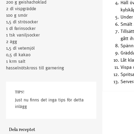
200 g geishachoklad
Häll ö
2 dl vispgrädde
kylskå
100 g smör
Under 
1,5 dl strösocker
Smält 
1 dl farinsocker
Tillsä
1 tsk vaniljsocker
gått i
2 ägg
Spänn 
1,5 dl vetemjöl
Grädda
0,5 dl kakao
Låt kl
1 krm salt
Vispa 
hasselnötskross till garnering
Sprits
Server
TIPS!
Just nu finns det inga tips för detta
inlägg
Dela receptet