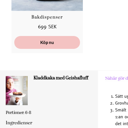
Bakdispenser
699 SEK
Köp nu
Kladdkaka med Geishafluff
Såhär gör d
Sätt u
Grovha
Smält 
Portioner: 6-8
1:an o
Ingredienser
det in