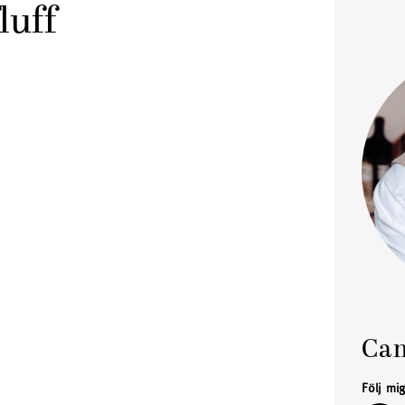
luff
Cam
Följ mi