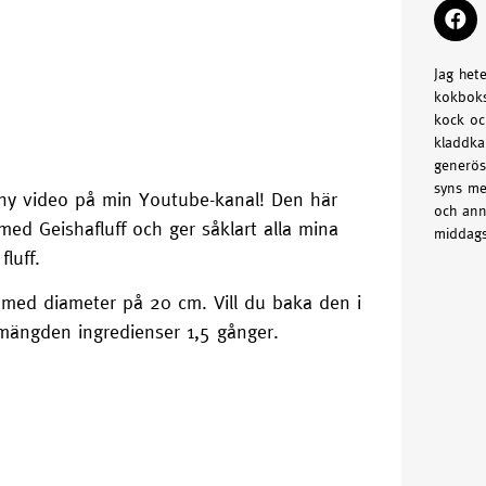
Jag het
kokboks
kock oc
kladdka
generös
syns me
n ny video på min Youtube-kanal! Den här
och ann
d Geishafluff och ger såklart alla mina
middags
luff.
 med diameter på 20 cm. Vill du baka den i
mängden ingredienser 1,5 gånger.