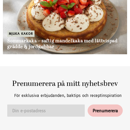
MJUKA KAKOR
Sommarkaka – saftig mandelkaka med lättvispad
grädde & jordgubbar
Prenumerera på mitt nyhetsbrev
För exklusiva erbjudanden, baktips och receptinspiration