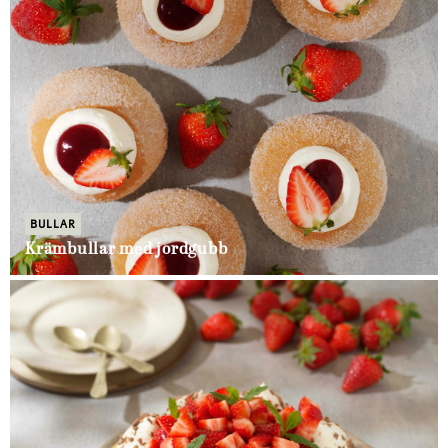
BULLAR
Krämbullar med jordgubb