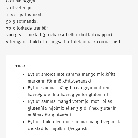
6 dl havregryn
3 dl vetemjöl
1 tsk hjorthornsalt
50 g sötmandel
70 g torkade tranbär
200 g vit choklad (grovhackad eller chokladknappar)
ytterligare choklad + flingsalt att dekorera kakorna med
TIPS!
Byt ut smöret mot samma mängd mjölkfritt
margarin för mjölkfritt/veganskt
Byt ut samma mängd havregryn mot rent
havre/glutenfria havregryn för glutenfritt
Byt ut samma mängd vetemjöl mot Leilas
glutenfria mjölmix eller 3,5 dl finax glutenfri
mjölmix för glutenfritt
Byt ut chokladen mot samma mängd vegansk
choklad för mjölkfritt/veganskt