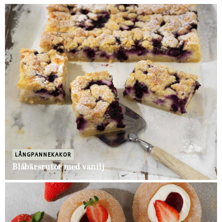
LÅNGPANNEKAKOR
Blåbärsrutor med vanilj