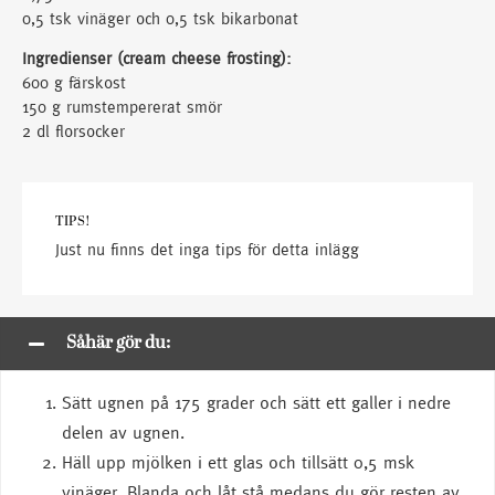
0,5 tsk vinäger och 0,5 tsk bikarbonat
Ingredienser (cream cheese frosting):
600 g färskost
150 g rumstempererat smör
2 dl florsocker
TIPS!
Just nu finns det inga tips för detta inlägg
Såhär gör du:
Sätt ugnen på 175 grader och sätt ett galler i nedre
delen av ugnen.
Häll upp mjölken i ett glas och tillsätt 0,5 msk
vinäger. Blanda och låt stå medans du gör resten av