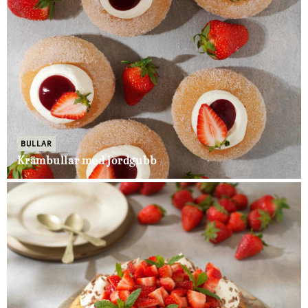
BULLAR
Krämbullar med jordgubb