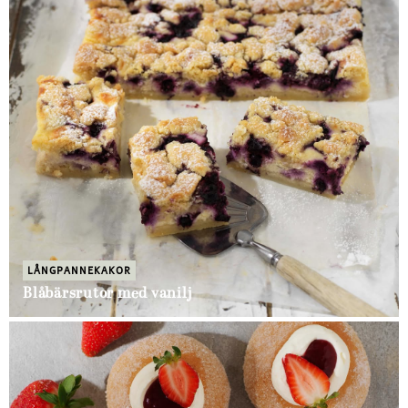
LÅNGPANNEKAKOR
Blåbärsrutor med vanilj