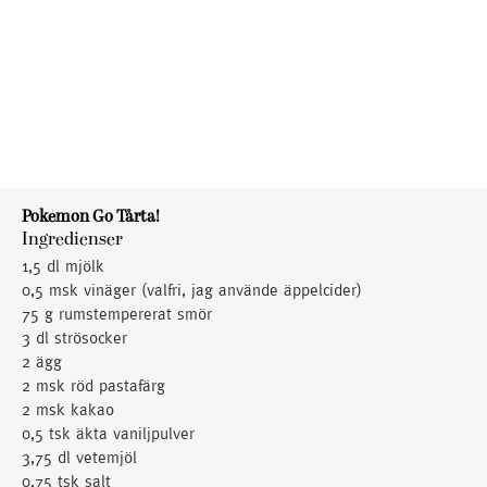
Pokémon Go Tårta!
Ingredienser
1,5 dl mjölk
0,5 msk vinäger (valfri, jag använde äppelcider)
75 g rumstempererat smör
3 dl strösocker
2 ägg
2 msk röd pastafärg
2 msk kakao
0,5 tsk äkta vaniljpulver
3,75 dl vetemjöl
0,75 tsk salt