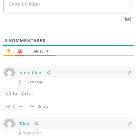
3
KOMMENTARER
Äldst
a n n i k a
10 years ago
Så fin tårta!
0
Reply
Rica
9 years ago