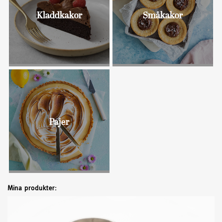
Kladdkakor
Småkakor
Bullar
Pajer
Mina produkter: