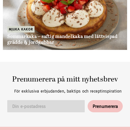
MJUKA KAKOR
Sommarkaka – saftig mandelkaka med lättvispad
grädde & jordgubbar
Prenumerera på mitt nyhetsbrev
För exklusiva erbjudanden, baktips och receptinspiration