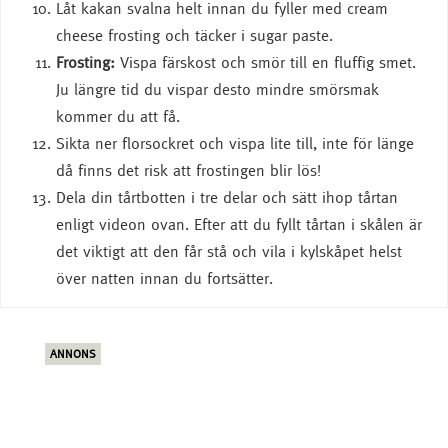
Låt kakan svalna helt innan du fyller med cream
cheese frosting och täcker i sugar paste.
Frosting:
Vispa färskost och smör till en fluffig smet.
Ju längre tid du vispar desto mindre smörsmak
kommer du att få.
Sikta ner florsockret och vispa lite till, inte för länge
då finns det risk att frostingen blir lös!
Dela din tårtbotten i tre delar och sätt ihop tårtan
enligt videon ovan. Efter att du fyllt tårtan i skålen är
det viktigt att den får stå och vila i kylskåpet helst
över natten innan du fortsätter.
ANNONS
ANN