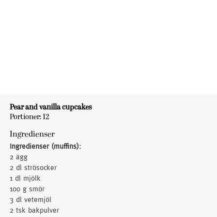
Pear and vanilla cupcakes
Portioner: 12
Ingredienser
Ingredienser (muffins):
2 ägg
2 dl strösocker
1 dl mjölk
100 g smör
3 dl vetemjöl
2 tsk bakpulver