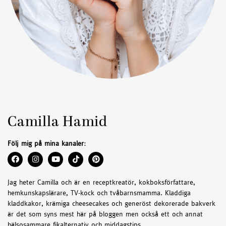
Camilla Hamid
Följ mig på mina kanaler:
Jag heter Camilla och är en receptkreatör, kokboksförfattare,
hemkunskapslärare, TV-kock och tvåbarnsmamma. Kladdiga
kladdkakor, krämiga cheesecakes och generöst dekorerade bakverk
är det som syns mest här på bloggen men också ett och annat
hälsosammare fikalternativ och middagstips.