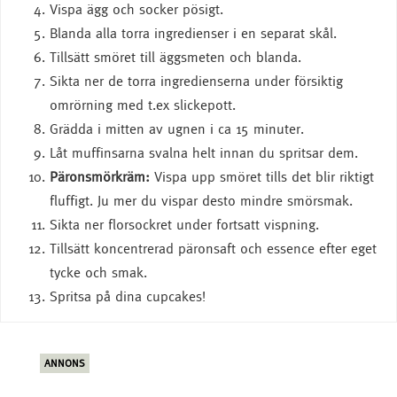
Vispa ägg och socker pösigt.
Blanda alla torra ingredienser i en separat skål.
Tillsätt smöret till äggsmeten och blanda.
Sikta ner de torra ingredienserna under försiktig
omrörning med t.ex slickepott.
Grädda i mitten av ugnen i ca 15 minuter.
Låt muffinsarna svalna helt innan du spritsar dem.
Päronsmörkräm:
Vispa upp smöret tills det blir riktigt
fluffigt. Ju mer du vispar desto mindre smörsmak.
Sikta ner florsockret under fortsatt vispning.
Tillsätt koncentrerad päronsaft och essence efter eget
tycke och smak.
Spritsa på dina cupcakes!
ANNONS
ANN