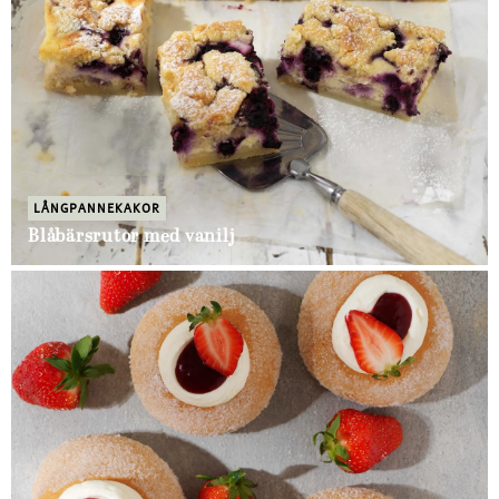
LÅNGPANNEKAKOR
Blåbärsrutor med vanilj