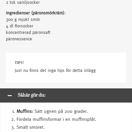
2 tsk vaniljsocker
Ingredienser (päronsmörkräm):
300 g mjukt smör
4 dl florsocker
koncentrerad päronsaft
päronessence
TIPS!
Just nu finns det inga tips för detta inlägg
Såhär gör du:
Muffins:
Sätt ugnen på 200 grader.
Fördela muffinsformar i en muffinsplåt.
Smält smöret.