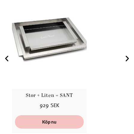
Stor + Liten = SANT
B
929 SEK
Köp nu