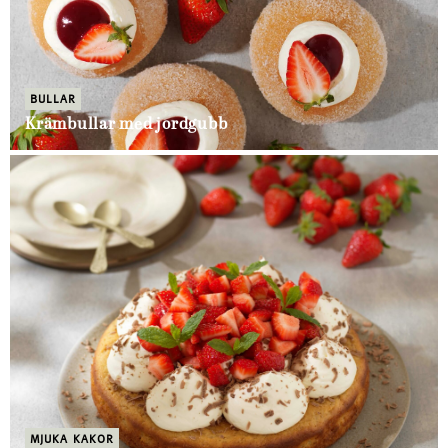
BULLAR
Krämbullar med jordgubb
MJUKA KAKOR