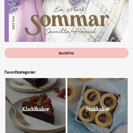
Beställ här
Favoritkategorier:
Kladdkakor
Småkakor