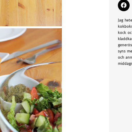
Jag het
kokboks
kock oc
kladdka
generös
syns me
och ann
middags