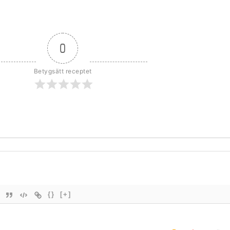
0
Betygsätt receptet
{}
[+]