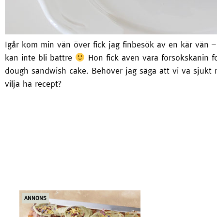
Igår kom min vän över fick jag finbesök av en kär vän –
kan inte bli bättre
Hon fick även vara försökskanin fö
dough sandwish cake. Behöver jag säga att vi va sjukt mät
vilja ha recept?
ANNONS