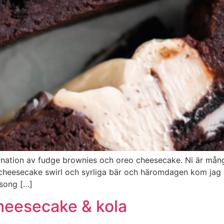
ination av fudge brownies och oreo cheesecake. Ni är må
heesecake swirl och syrliga bär och häromdagen kom jag 
äsong […]
heesecake & kola