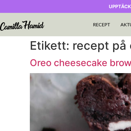
UPPTÄCK
RECEPT
AKT
Etikett:
recept på
Oreo cheesecake brow