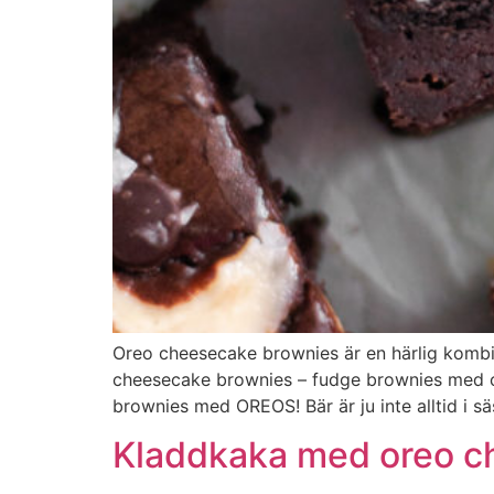
Oreo cheesecake brownies är en härlig komb
cheesecake brownies – fudge brownies med c
brownies med OREOS! Bär är ju inte alltid i s
Kladdkaka med oreo c