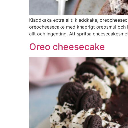
Kladdkaka extra allt: kladdkaka, oreocheesec
oreocheesecake med knaprigt oreosmul och len
allt och ingenting. Att spritsa cheesecakesm
Oreo cheesecake