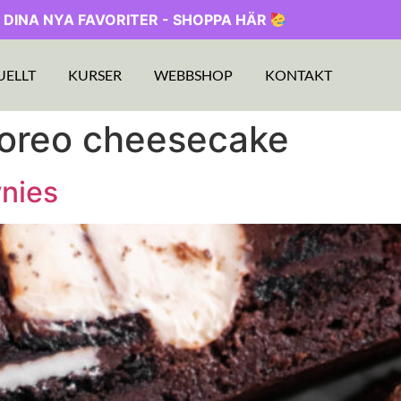
 DINA NYA FAVORITER - SHOPPA HÄR
UELLT
KURSER
WEBBSHOP
KONTAKT
 oreo cheesecake
nies