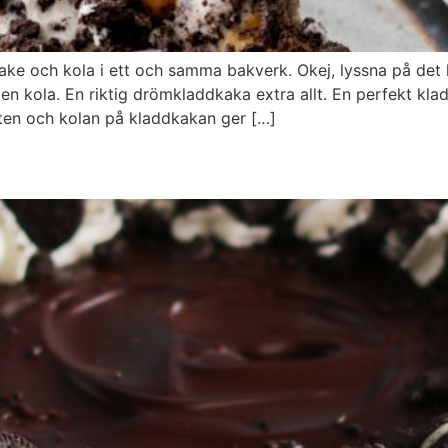
ake och kola i ett och samma bakverk. Okej, lyssna på det 
 kola. En riktig drömkladdkaka extra allt. En perfekt kla
eten och kolan på kladdkakan ger […]