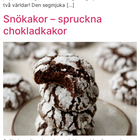
två världar! Den segmjuka […]
Snökakor – spruckna
chokladkakor