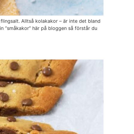
ingsalt. Alltså kolakakor – är inte det bland
orin “småkakor” här på bloggen så förstår du