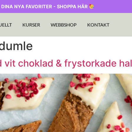
 DINA NYA FAVORITER - SHOPPA HÄR
UELLT
KURSER
WEBBSHOP
KONTAKT
 dumle
vit choklad & frystorkade ha