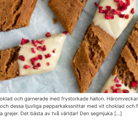
klad och garnerade med frystorkade hallon. Häromveckan fi
ch dessa ljuvliga pepparkakssnittar med vit choklad och fr
grejer. Det bästa av två världar! Den segmjuka […]