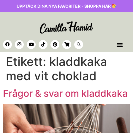
UPPTÄCK DINA NYA FAVORITER - SHOPPA HÄR
Etikett:
kladdkaka
med vit choklad
Frågor & svar om kladdkaka