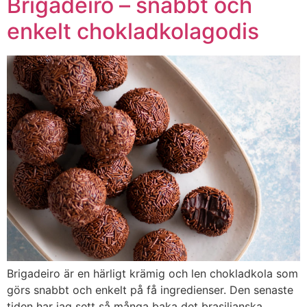
Brigadeiro – snabbt och
enkelt chokladkolagodis
Brigadeiro är en härligt krämig och len chokladkola som
görs snabbt och enkelt på få ingredienser. Den senaste
tiden har jag sett så många baka det brasilianska