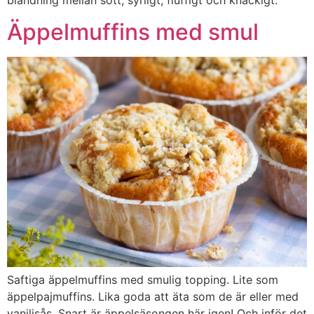
blandning mellan sött, syrligt, fluffigt och knäckigt.
Äppelmuffins med smul
Saftiga äppelmuffins med smulig topping. Lite som
äppelpajmuffins. Lika goda att äta som de är eller med
vaniljsås. Snart är äppelsäsongen här igen! Och inför det