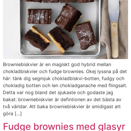
Browniebiskvier är en magiskt god hybrid mellan
chokladbiskvier och fudge brownies. Okej lyssna på det
här: tänk dig segmjuk chokladbiskvi-botten, fudgy och
chokladig botten och len chokladganache med flingsalt.
Detta var nog bland det sjukaste och godaste jag
bakat: browniebiskvier är defintionen av det bästa av
två världar. Att baka browniebiskvier är smidigast att
göra […]
Fudge brownies med glasyr