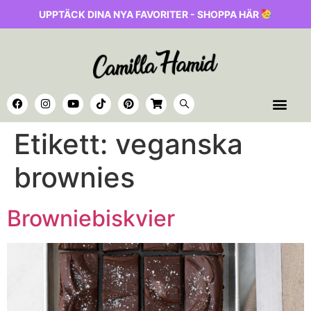
UPPTÄCK DINA NYA FAVORITER - SHOPPA HÄR
Etikett:
veganska
brownies
Browniebiskvier