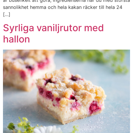
är busenkelt att göra, ingredienserna har du med största
sannolikhet hemma och hela kakan räcker till hela 24
[…]
Syrliga vaniljrutor med
hallon